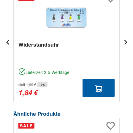
Widerstandsuhr
Lieferzeit 2-5 Werktage
statt
1,99 €
-8%
1,84 €
Produktgalerie überspringen
Ähnliche Produkte
SALE