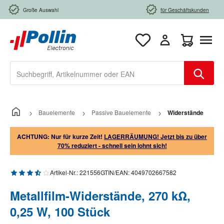
Zum Hauptinhalt springen
Große Auswahl
für Geschäftskunden
Warenkorb e
Bauelemente
Passive Bauelemente
Widerstände
ACHTUNG: Nur für kurze Zeit!
LAGERRÄUMUNG! Jetzt bis zu über
70% reduziert - schnell sein lohnt sich!
Durchschnittliche Bewertung von 3.5 von 5 Sternen
Artikel-Nr.:
221556
GTIN/EAN:
4049702667582
Metallfilm-Widerstände, 270 kΩ,
0,25 W, 100 Stück