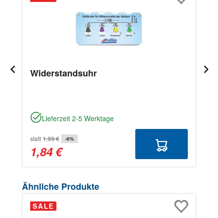
Widerstandsuhr
Lieferzeit 2-5 Werktage
statt
1,99 €
-8%
1,84 €
Produktgalerie überspringen
Ähnliche Produkte
SALE