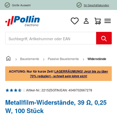
Zum Hauptinhalt springen
Große Auswahl
für Geschäftskunden
Warenkorb e
Bauelemente
Passive Bauelemente
Widerstände
ACHTUNG: Nur für kurze Zeit!
LAGERRÄUMUNG! Jetzt bis zu über
70% reduziert - schnell sein lohnt sich!
Durchschnittliche Bewertung von 3.5 von 5 Sternen
Artikel-Nr.:
221525
GTIN/EAN:
4049702667278
Metallfilm-Widerstände, 39 Ω, 0,25
W, 100 Stück