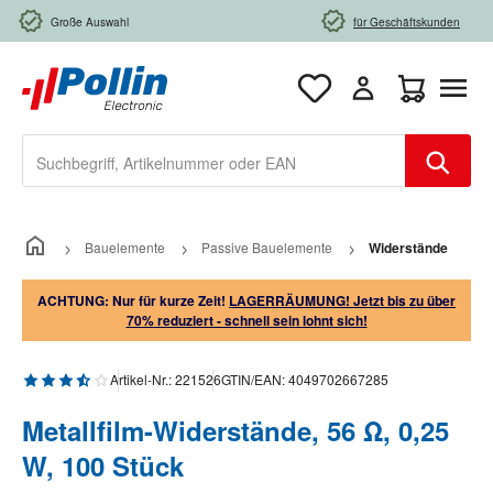
Zum Hauptinhalt springen
Große Auswahl
für Geschäftskunden
Warenkorb e
Bauelemente
Passive Bauelemente
Widerstände
ACHTUNG: Nur für kurze Zeit!
LAGERRÄUMUNG! Jetzt bis zu über
70% reduziert - schnell sein lohnt sich!
Durchschnittliche Bewertung von 3.5 von 5 Sternen
Artikel-Nr.:
221526
GTIN/EAN:
4049702667285
Metallfilm-Widerstände, 56 Ω, 0,25
W, 100 Stück