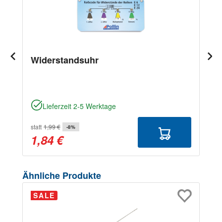
Widerstandsuhr
Lieferzeit 2-5 Werktage
statt
1,99 €
-8%
1,84 €
Produktgalerie überspringen
Ähnliche Produkte
SALE