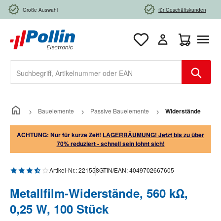
Zum Hauptinhalt springen
Große Auswahl
für Geschäftskunden
Warenkorb e
Bauelemente
Passive Bauelemente
Widerstände
ACHTUNG: Nur für kurze Zeit!
LAGERRÄUMUNG! Jetzt bis zu über
70% reduziert - schnell sein lohnt sich!
Durchschnittliche Bewertung von 3.5 von 5 Sternen
Artikel-Nr.:
221558
GTIN/EAN:
4049702667605
Metallfilm-Widerstände, 560 kΩ,
0,25 W, 100 Stück