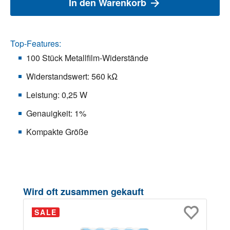
In den Warenkorb
Top-Features:
100 Stück Metallfilm-Widerstände
Widerstandswert: 560 kΩ
Leistung: 0,25 W
Genauigkeit: 1%
Kompakte Größe
Produktgalerie überspringen
Wird oft zusammen gekauft
SALE