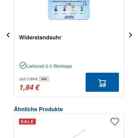
Widerstandsuhr
Lieferzeit 2-5 Werktage
statt
1,99 €
-8%
1,84 €
Produktgalerie überspringen
Ähnliche Produkte
SALE