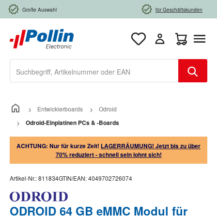
Zum Hauptinhalt springen
Große Auswahl
für Geschäftskunden
Warenkorb e
Entwicklerboards
Odroid
Odroid-Einplatinen PCs & -Boards
ACHTUNG: Nur für kurze Zeit!
LAGERRÄUMUNG! Jetzt bis zu über
70% reduziert - schnell sein lohnt sich!
Artikel-Nr.:
811834
GTIN/EAN:
4049702726074
ODROID 64 GB eMMC Modul für