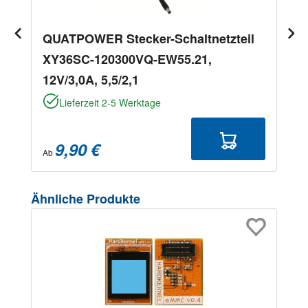
QUATPOWER Stecker-Schaltnetzteil
XY36SC-120300VQ-EW55.21,
12V/3,0A, 5,5/2,1
Lieferzeit 2-5 Werktage
9,90 €
Ab
Produktgalerie überspringen
Ähnliche Produkte