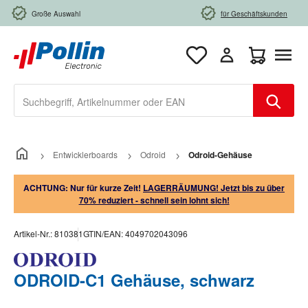
Zum Hauptinhalt springen
Große Auswahl
für Geschäftskunden
Warenkorb e
Entwicklerboards
Odroid
Odroid-Gehäuse
ACHTUNG: Nur für kurze Zeit!
LAGERRÄUMUNG! Jetzt bis zu über
70% reduziert - schnell sein lohnt sich!
Artikel-Nr.:
810381
GTIN/EAN:
4049702043096
ODROID-C1 Gehäuse, schwarz