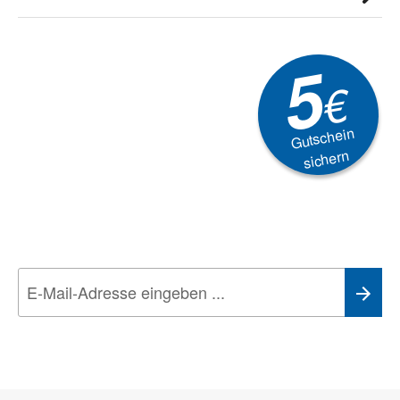
5
€
Gutschein
sichern
Newsletter
Aktionen, Rabatte &
Technik-Trends
Wir nehmen den
Datenschutz
sehr ernst. Alle Angaben verwenden wir nur
im Rahmen des Newsletters. Sie können sich jederzeit direkt vom
Newsletter abmelden.