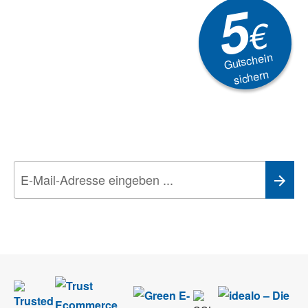
5
€
Gutschein
sichern
Newsletter
Aktionen, Rabatte &
Technik-Trends
Wir nehmen den
Datenschutz
sehr ernst. Alle Angaben verwenden wir nur
im Rahmen des Newsletters. Sie können sich jederzeit direkt vom
Newsletter abmelden.