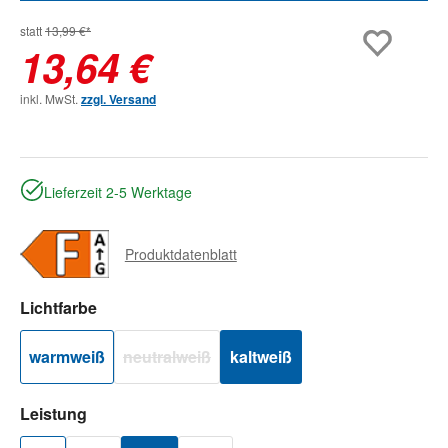
statt
13,99 €*
13,64 €
inkl. MwSt.
zzgl. Versand
Lieferzeit 2-5 Werktage
Produktdatenblatt
auswählen
Lichtfarbe
warmweiß
neutralweiß
kaltweiß
(Diese Option ist zurzeit nicht verfügbar.)
auswählen
Leistung