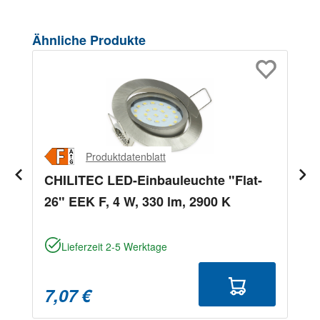
Produktgalerie überspringen
Ähnliche Produkte
Produktdatenblatt
CHILITEC LED-Einbauleuchte "Flat-
26" EEK F, 4 W, 330 lm, 2900 K
Lieferzeit 2-5 Werktage
7,07 €