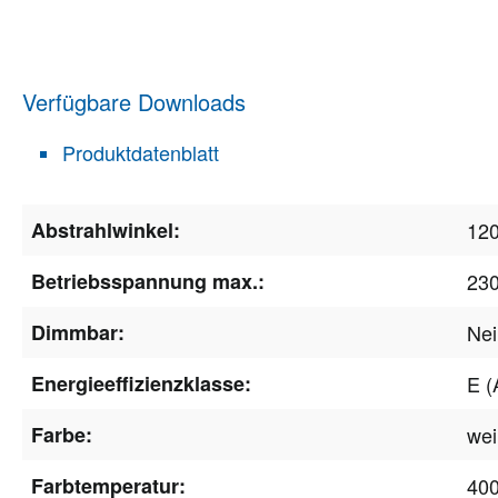
Verfügbare Downloads
Produktdatenblatt
Abstrahlwinkel:
120
Betriebsspannung max.:
23
Dimmbar:
Nei
Energieeffizienzklasse:
E (
Farbe:
we
Farbtemperatur:
40