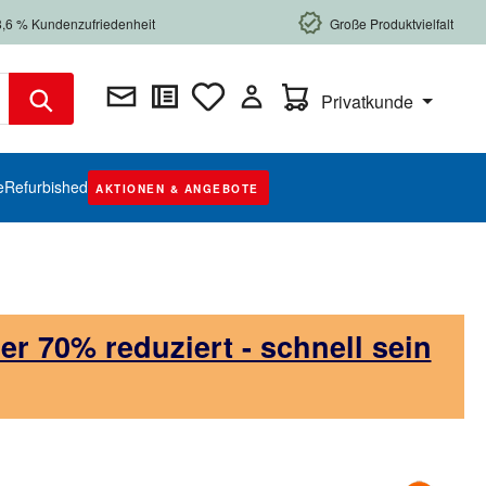
8,6 % Kundenzufriedenheit
Große Produktvielfalt
Warenkorb enthält 0 Posi
Privatkunde
e
Refurbished
AKTIONEN & ANGEBOTE
 70% reduziert - schnell sein