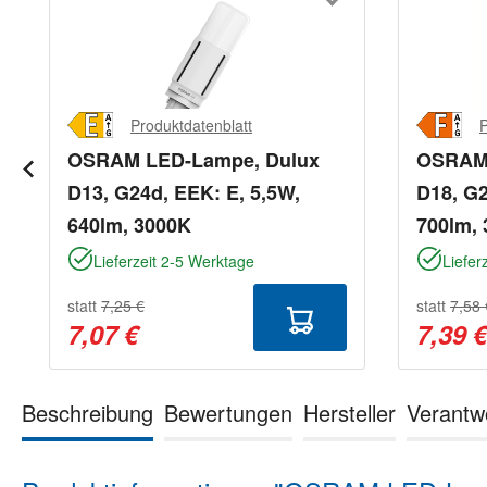
Produktdatenblatt
P
OSRAM LED-Lampe, Dulux
OSRAM 
D13, G24d, EEK: E, 5,5W,
D18, G2
640lm, 3000K
700lm,
Lieferzeit 2-5 Werktage
Liefer
statt
7,25 €
statt
7,58 
7,07 €
7,39 
Beschreibung
Bewertungen
Hersteller
Verantw