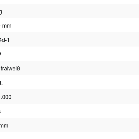
g
0 mm
4d-1
W
tralweiß
t.
.000
u
 mm