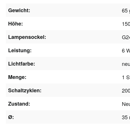
Gewicht:
65 
Höhe:
15
Lampensockel:
G2
Leistung:
6 
Lichtfarbe:
neu
Menge:
1 S
Schaltzyklen:
200
Zustand:
Ne
Ø:
35