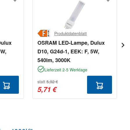
Produktdatenblatt
ulux
OSRAM LED-Lampe, Dulux
5W,
D10, G24d-1, EEK: F, 5W,
540lm, 3000K
Lieferzeit 2-5 Werktage
statt
5,92 €
5,71 €