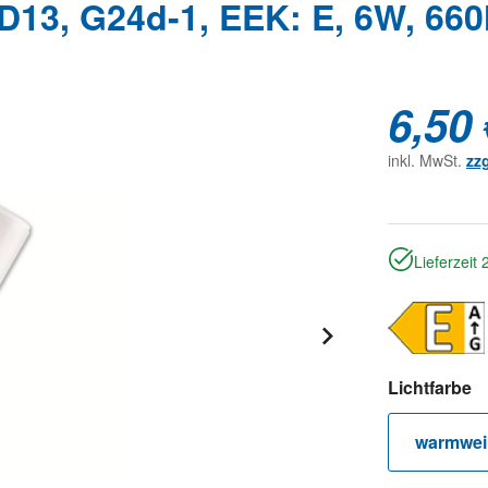
3, G24d-1, EEK: E, 6W, 660
6,50 
inkl. MwSt.
zz
Lieferzeit
a
Lichtfarbe
warmwei