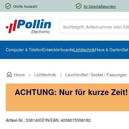
m Hauptinhalt springen
Zur Suche springen
Zur Hauptnavigation springen
Große Auswahl
für Geschäftskunden
Computer & Telefon
Entwicklerboards
Lichttechnik
Haus & Garten
Sat
Home
Lichttechnik
Leuchtmittel / Sockel / Fassungen
ACHTUNG: Nur für kurze Zeit
Artikel-Nr.:
538140
GTIN/EAN:
4058075558182