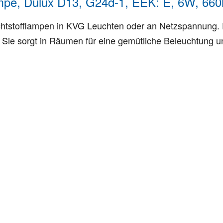
pe, Dulux D13, G24d-1, EEK: E, 6W, 660
chtstofflampen in KVG Leuchten oder an Netzspannung. 
 Sie sorgt in Räumen für eine gemütliche Beleuchtung un