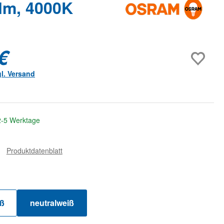
lm, 4000K
€
gl. Versand
 2-5 Werktage
Produktdatenblatt
uswählen
ß
neutralweiß