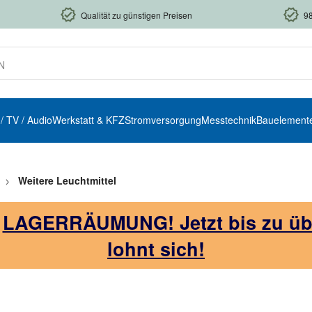
Qualität zu günstigen Preisen
9
 / TV / Audio
Werkstatt & KFZ
Stromversorgung
Messtechnik
Bauelement
Weitere Leuchtmittel
!
LAGERRÄUMUNG! Jetzt bis zu über
lohnt sich!