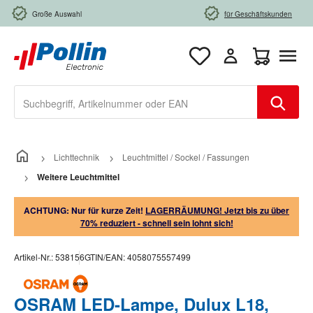
Zum Hauptinhalt springen
Große Auswahl
für Geschäftskunden
Warenkorb e
Lichttechnik
Leuchtmittel / Sockel / Fassungen
Weitere Leuchtmittel
ACHTUNG: Nur für kurze Zeit!
LAGERRÄUMUNG! Jetzt bis zu über
70% reduziert - schnell sein lohnt sich!
Artikel-Nr.:
538156
GTIN/EAN:
4058075557499
OSRAM LED-Lampe, Dulux L18,