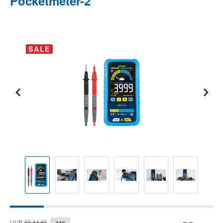
Pocketmeter-2
Bildergalerie überspringen
SALE
UVP
43,44 €*
-24%