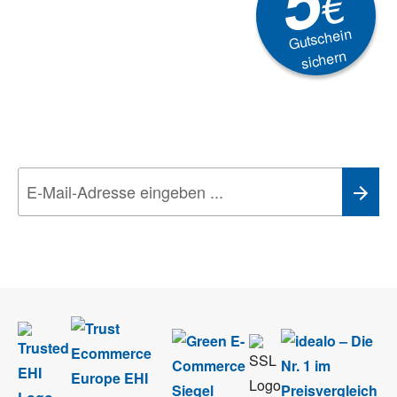
5
€
Gutschein
sichern
Newsletter
Aktionen, Rabatte &
Technik-Trends
Wir nehmen den
Datenschutz
sehr ernst. Alle Angaben verwenden wir nur
im Rahmen des Newsletters. Sie können sich jederzeit direkt vom
Newsletter abmelden.