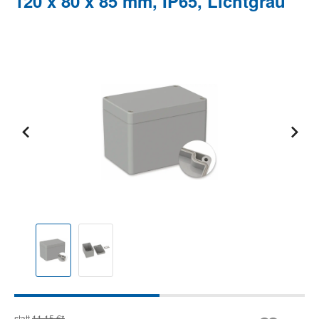
120 x 80 x 85 mm, IP65, Lichtgrau
Bildergalerie überspringen
statt
11,15 €*