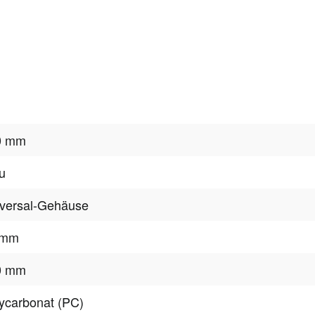
0 mm
u
versal-Gehäuse
 mm
0 mm
ycarbonat (PC)