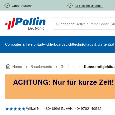
m Hauptinhalt springen
Zur Suche springen
Zur Hauptnavigation springen
Große Auswahl
für Geschäftskunden
Computer & Telefon
Entwicklerboards
Lichttechnik
Haus & Garten
Sat
Home
Bauelemente
Gehäuse
Kunststoffgehäu
ACHTUNG: Nur für kurze Zeit
Durchschnittliche Bewertung von 5 von 5 Sternen
Artikel-Nr.:
460469
GTIN/EAN:
4049702140542