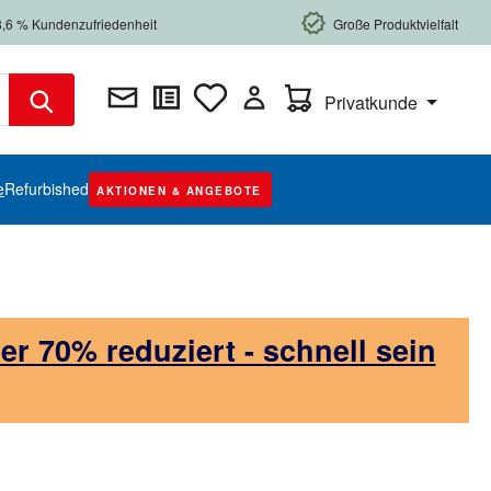
8,6 % Kundenzufriedenheit
Große Produktvielfalt
Warenkorb enthält 0 Posi
Privatkunde
e
Refurbished
AKTIONEN & ANGEBOTE
 70% reduziert - schnell sein