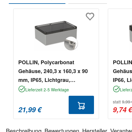
Produktgalerie überspringen
POLLIN, Polycarbonat
POLLIN
Gehäuse, 240,3 x 160,3 x 90
Gehäuse
mm, IP65, Lichtgrau,
IP66, L
Glasklarer Deckel
Deckel
Lieferzeit 2-5 Werktage
Liefer
statt
9,99 
21,99 €
9,74 
Beschreibung
Bewertungen
Hersteller
Verantw