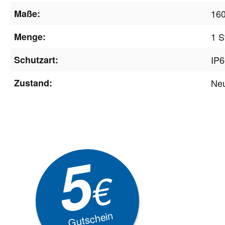
Maße:
16
Menge:
1 S
Schutzart:
IP6
Zustand:
Ne
Newsle
5
Akti
€
EXKLUSIVE
Gutschein