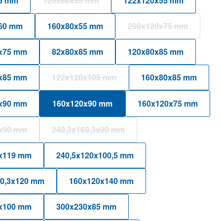
5 mm
120x80x55 mm
122x120x55 mm
(Diese Option ist zurzeit nicht verfügbar.)
60 mm
160x80x55 mm
200x120x75 mm
(Diese Option ist z
x75 mm
82x80x85 mm
120x80x85 mm
x85 mm
122x120x105 mm
160x80x85 mm
(Diese Option ist zurzeit nicht verfügbar.
x90 mm
160x120x90 mm
160x120x75 mm
x90 mm
240,3x160,3x90 mm
Diese Option ist zurzeit nicht verfügbar.)
(Diese Option ist zurzeit nicht verfügbar
x119 mm
240,5x120x100,5 mm
60,3x120 mm
160x120x140 mm
x100 mm
300x230x85 mm