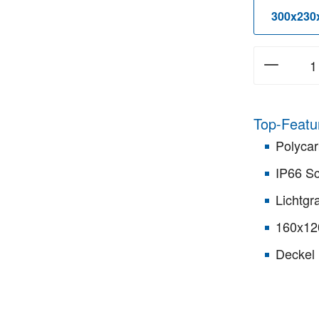
300x230
Top-Featu
Polyca
IP66 Sc
Lichtgr
160x12
Deckel 