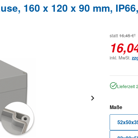
se, 160 x 120 x 90 mm, IP66,
statt
16,45 €*
16,0
inkl. MwSt.
zz
Lieferzeit
auswä
Maße
52x50x3