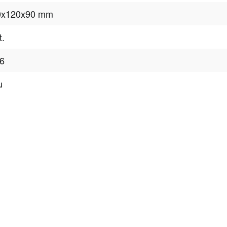
0x120x90 mm
t.
6
u
tter
onen, Rabatte & Tec
 GUTSCHEINE & LIMITIERTE RABATTAKTIONEN
ATTRAKTIVE 