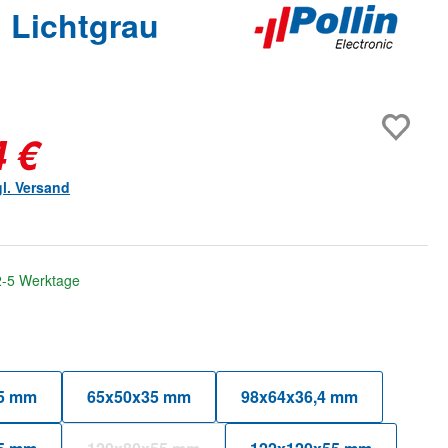
 Lichtgrau
4 €
gl. Versand
 2-5 Werktage
hlen
5 mm
65x50x35 mm
98x64x36,4 mm