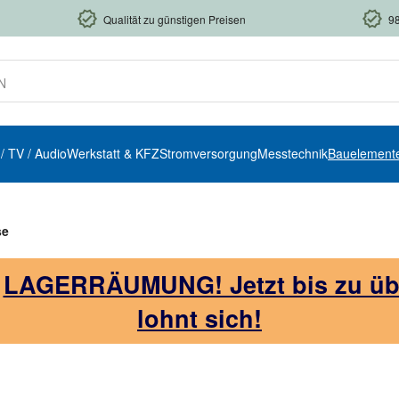
Qualität zu günstigen Preisen
9
 / TV / Audio
Werkstatt & KFZ
Stromversorgung
Messtechnik
Bauelement
se
!
LAGERRÄUMUNG! Jetzt bis zu über
lohnt sich!