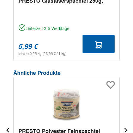
PRESTO Glasfaserspachtel 250g,
Lieferzeit 2-5 Werktage
5,99 €
Inhalt:
0.25 kg
(23,96 € / 1 kg)
Produktgalerie überspringen
Ähnliche Produkte
PRESTO Polyester Feinspachtel