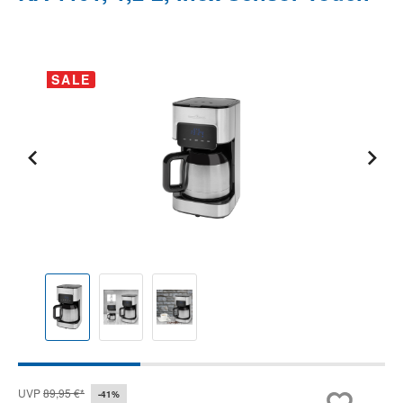
Bildergalerie überspringen
SALE
UVP
89,95 €*
-41%