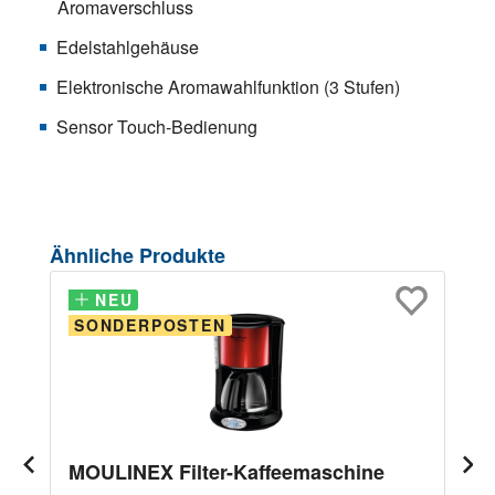
Aromaverschluss
Edelstahlgehäuse
Elektronische Aromawahlfunktion (3 Stufen)
Sensor Touch-Bedienung
Produktgalerie überspringen
Ähnliche Produkte
NEU
NEU
SONDERPOSTEN
MOULINEX Filter-Kaffeemaschine