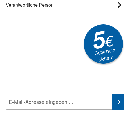
Verantwortliche Person
5
€
Gutschein
sichern
Newsletter
Aktionen, Rabatte &
Technik-Trends
Wir nehmen den
Datenschutz
sehr ernst. Alle Angaben verwenden wir nur
im Rahmen des Newsletters. Sie können sich jederzeit direkt vom
Newsletter abmelden.