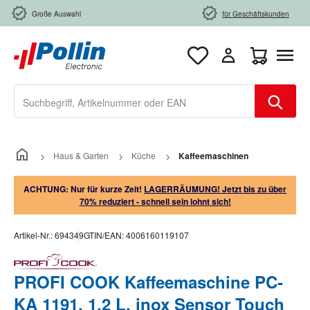
Zum Hauptinhalt springen
Große Auswahl
für Geschäftskunden
Warenkorb e
Haus & Garten
Küche
Kaffeemaschinen
ACHTUNG: Nur für kurze Zeit!
LAGERRÄUMUNG! Jetzt bis zu über
70% reduziert - schnell sein lohnt sich!
Artikel-Nr.:
694349
GTIN/EAN:
4006160119107
PROFI COOK Kaffeemaschine PC-
KA 1191, 1,2 L, inox Sensor Touch