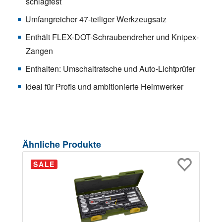
schlagfest
Umfangreicher 47-teiliger Werkzeugsatz
Enthält FLEX-DOT-Schraubendreher und Knipex-
Zangen
Enthalten: Umschaltratsche und Auto-Lichtprüfer
Ideal für Profis und ambitionierte Heimwerker
Produktgalerie überspringen
Ähnliche Produkte
SALE