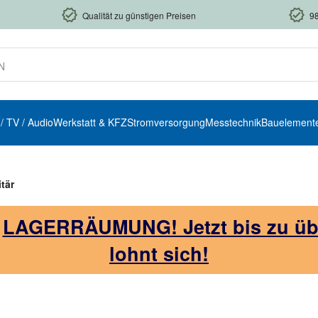
Qualität zu günstigen Preisen
9
 / TV / Audio
Werkstatt & KFZ
Stromversorgung
Messtechnik
Bauelement
tär
!
LAGERRÄUMUNG! Jetzt bis zu über
lohnt sich!