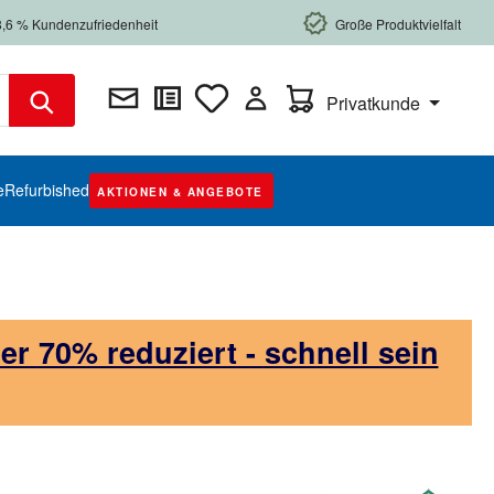
8,6 % Kundenzufriedenheit
Große Produktvielfalt
Warenkorb enthält 0 Posi
Privatkunde
e
Refurbished
AKTIONEN & ANGEBOTE
 70% reduziert - schnell sein