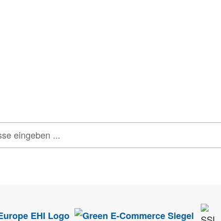
tter
onen, Rabatte & Tec
 GUTSCHEINE & LIMITIERTE RABATTAKTIONEN
ATTRAKTIVE 
tenschutz
sehr ernst. Alle Angaben verwenden wir nur im Rahmen des Newsletters.