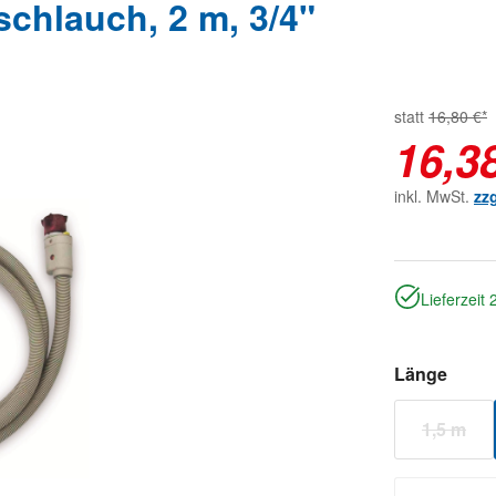
chlauch, 2 m, 3/4"
statt
16,80 €*
16,3
inkl. MwSt.
zz
Lieferzeit
ausw
Länge
1,5 m
(Diese 