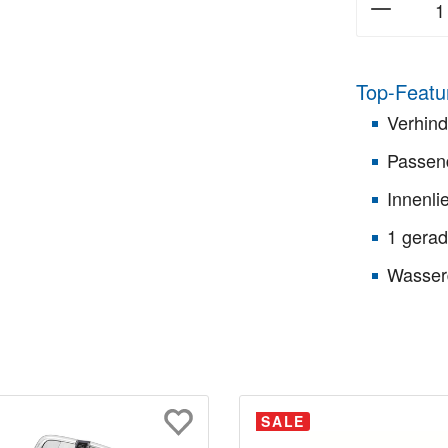
Top-Featu
Verhin
Passend
Innenli
1 gerad
Wasser
SALE