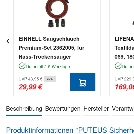
EINHELL Saugschlauch
LIFEN
Premium-Set 2362005, für
Textild
Nass-Trockensauger
069, 18
Lieferzeit 2-5 Werktage
Liefer
UVP
43,95 €
UVP
229,
-32%
29,99 €
169,0
Beschreibung
Bewertungen
Hersteller
Verantw
Produktinformationen "PUTEUS Sicherhei