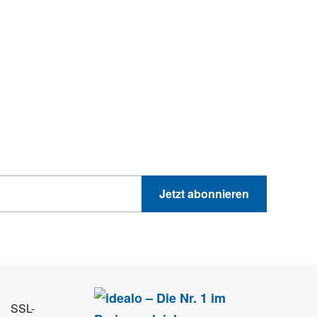
hnik-Trends
GEWINNSPIELE
PRODUKTNEWS UND VIELES MEHR
Jetzt abonnieren
 Sie können sich jederzeit direkt vom Newsletter abmelden.
SSL-