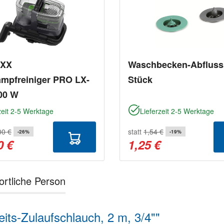
AXX
Waschbecken-Abflusss
ampfreiniger PRO LX-
Stück
00 W
zeit 2-5 Werktage
Lieferzeit 2-5 Werktage
00 €
statt
1,54 €
-26%
-19%
0 €
1,25 €
ortliche Person
ts-Zulaufschlauch, 2 m, 3/4""