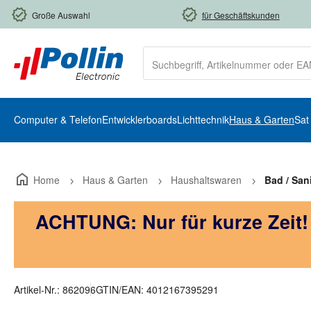
m Hauptinhalt springen
Zur Suche springen
Zur Hauptnavigation springen
Große Auswahl
für Geschäftskunden
Computer & Telefon
Entwicklerboards
Lichttechnik
Haus & Garten
Sat
Home
Haus & Garten
Haushaltswaren
Bad / Sani
ACHTUNG: Nur für kurze Zeit
Artikel-Nr.:
862096
GTIN/EAN:
4012167395291