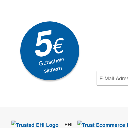
Newsle
5
Akti
€
EXKLUSIVE
Gutschein
sichern
Wir nehmen den
Da
EHI