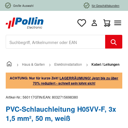
Zum Hauptinhalt springen
Große Auswahl
für Geschäftskunden
Warenkorb e
Haus & Garten
Elektroinstallation
Kabel / Leitungen
ACHTUNG: Nur für kurze Zeit!
LAGERRÄUMUNG! Jetzt bis zu über
70% reduziert - schnell sein lohnt sich!
Artikel-Nr.:
560117
GTIN/EAN:
8032715698380
PVC-Schlauchleitung H05VV-F, 3x
1,5 mm², 50 m, weiß