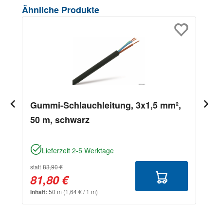
Produktgalerie überspringen
Ähnliche Produkte
Gummi-Schlauchleitung, 3x1,5 mm²,
50 m, schwarz
Lieferzeit 2-5 Werktage
statt
83,90 €
81,80 €
Inhalt:
50 m
(1,64 € / 1 m)