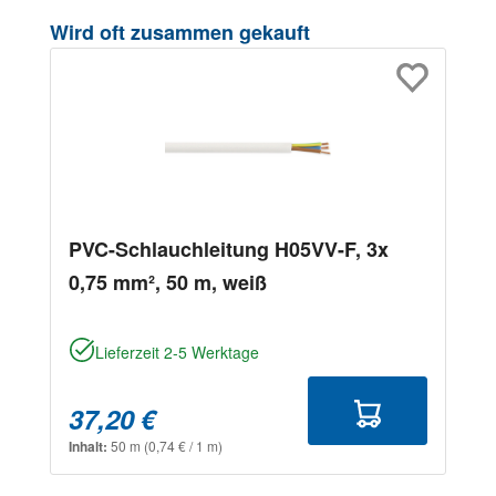
Produktgalerie überspringen
Wird oft zusammen gekauft
PVC-Schlauchleitung H05VV-F, 3x
0,75 mm², 50 m, weiß
Lieferzeit 2-5 Werktage
37,20 €
Inhalt:
50 m
(0,74 € / 1 m)