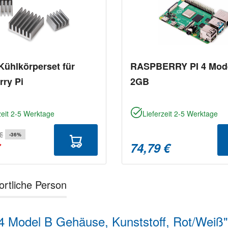
Kühlkörperset für
RASPBERRY PI 4 Mod
ry Pi
2GB
zeit 2-5 Werktage
Lieferzeit 2-5 Werktage
€
-36%
€
74,79 €
ortliche Person
 Model B Gehäuse, Kunststoff, Rot/Weiß"