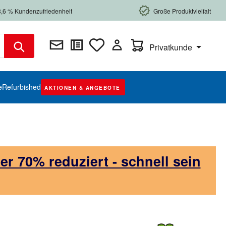
8,6 % Kundenzufriedenheit
Große Produktvielfalt
Warenkorb enthält 0 Posi
Privatkunde
e
Refurbished
AKTIONEN & ANGEBOTE
 70% reduziert - schnell sein