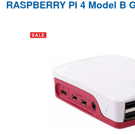
RASPBERRY PI 4 Model B Ge
Bildergalerie überspringen
SALE