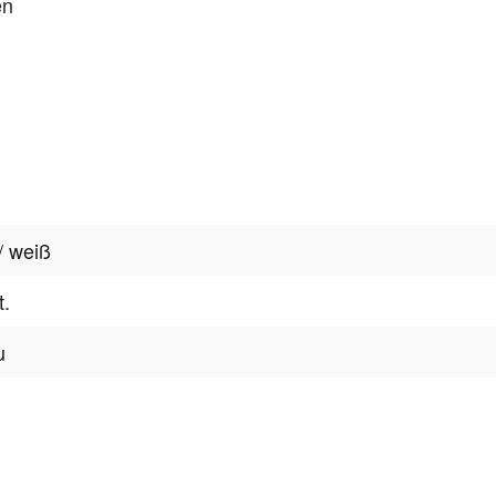
en
 / weiß
t.
u
tter