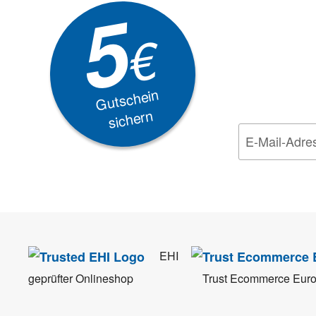
5
Akti
€
EXKLUSIVE
Gutschein
sichern
Wir nehmen den
Da
EHI
geprüfter Onlineshop
Trust Ecommerce Eur