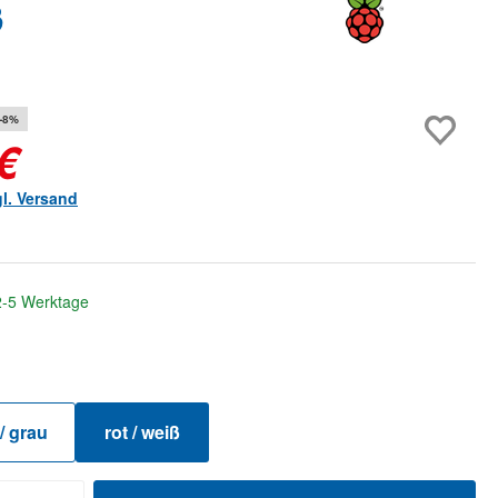
ß
-8%
€
gl. Versand
 2-5 Werktage
hlen
/ grau
rot / weiß