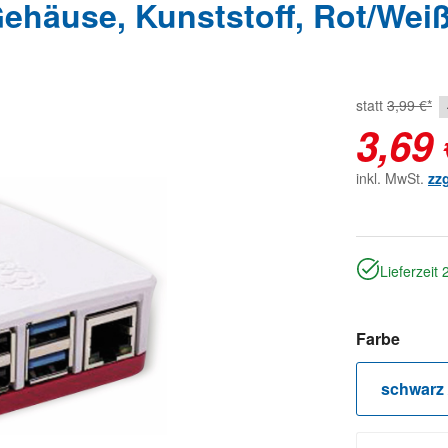
häuse, Kunststoff, Rot/Wei
statt
3,99 €*
3,69 
inkl. MwSt.
zz
Lieferzeit
auswä
Farbe
schwarz 