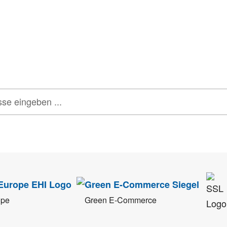
onen, Rabatte & Tec
 GUTSCHEINE & LIMITIERTE RABATTAKTIONEN
ATTRAKTIVE 
tenschutz
sehr ernst. Alle Angaben verwenden wir nur im Rahmen des Newsletters.
ope
Green E-Commerce