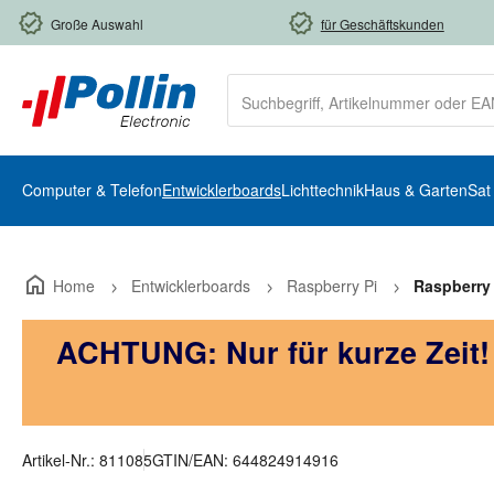
m Hauptinhalt springen
Zur Suche springen
Zur Hauptnavigation springen
Große Auswahl
für Geschäftskunden
Computer & Telefon
Entwicklerboards
Lichttechnik
Haus & Garten
Sat
Home
Entwicklerboards
Raspberry Pi
Raspberry
ACHTUNG: Nur für kurze Zeit
Artikel-Nr.:
811085
GTIN/EAN:
644824914916