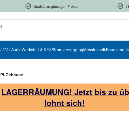
Qualität zu günstigen Preisen
9
 / TV / Audio
Werkstatt & KFZ
Stromversorgung
Messtechnik
Bauelement
 Pi-Gehäuse
!
LAGERRÄUMUNG! Jetzt bis zu über
lohnt sich!