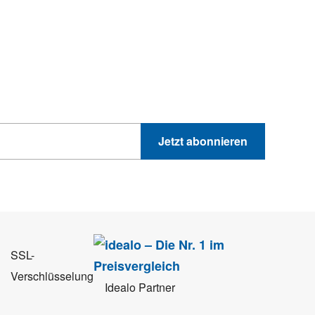
hnik-Trends
GEWINNSPIELE
PRODUKTNEWS UND VIELES MEHR
Jetzt abonnieren
 Sie können sich jederzeit direkt vom Newsletter abmelden.
SSL-
Verschlüsselung
Idealo Partner