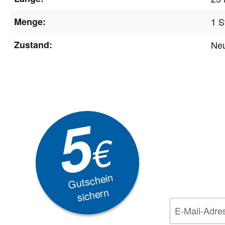
Menge:
1 S
Zustand:
Ne
Newsle
5
Akti
€
EXKLUSIVE
Gutschein
sichern