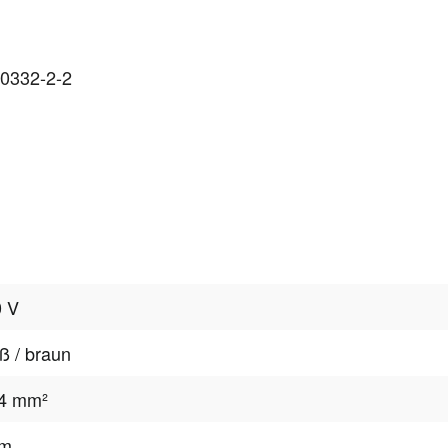
60332-2-2
0 V
ß / braun
14 mm²
 m