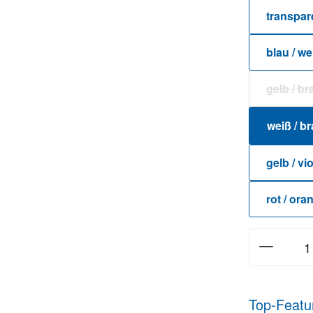
transpar
blau / we
gelb / b
(Di
weiß / b
gelb / vio
rot / ora
Top-Featu