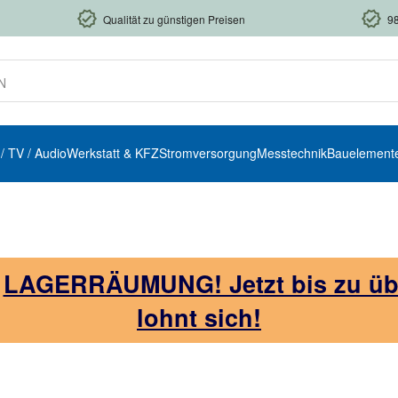
Qualität zu günstigen Preisen
9
 / TV / Audio
Werkstatt & KFZ
Stromversorgung
Messtechnik
Bauelement
!
LAGERRÄUMUNG! Jetzt bis zu über
lohnt sich!