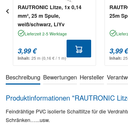
RAUTRONIC Litze, 1x 0,14
RAUTRO
mm², 25 m Spule,
25m Spu
weiß/schwarz, LiYv
Lieferzeit 2-5 Werktage
Liefer
3,99 €
3,99 
Inhalt:
25 m
(0,16 € / 1 m)
Inhalt:
2
Beschreibung
Bewertungen
Hersteller
Verantw
Produktinformationen "RAUTRONIC Litze
Feindrähtige PVC isolierte Schaltlitze für die Verd
Schränken…...usw.