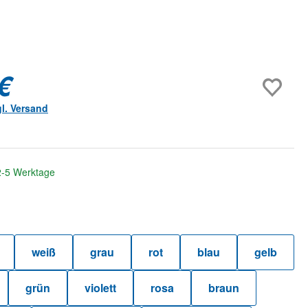
€
gl. Versand
 2-5 Werktage
hlen
weiß
grau
rot
blau
gelb
grün
violett
rosa
braun