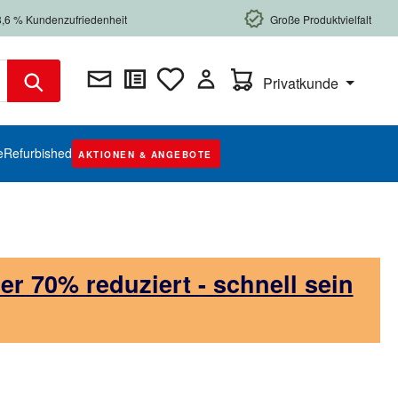
8,6 % Kundenzufriedenheit
Große Produktvielfalt
Warenkorb enthält 0 Posi
Privatkunde
e
Refurbished
AKTIONEN & ANGEBOTE
 70% reduziert - schnell sein