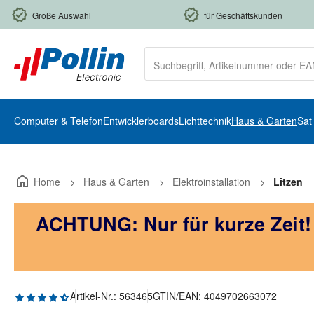
m Hauptinhalt springen
Zur Suche springen
Zur Hauptnavigation springen
Große Auswahl
für Geschäftskunden
Computer & Telefon
Entwicklerboards
Lichttechnik
Haus & Garten
Sat
Home
Haus & Garten
Elektroinstallation
Litzen
ACHTUNG: Nur für kurze Zeit
Durchschnittliche Bewertung von 4.89 von 5 Sternen
Artikel-Nr.:
563465
GTIN/EAN:
4049702663072