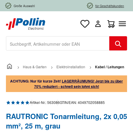
Zum Hauptinhalt springen
Große Auswahl
für Geschäftskunden
Warenkorb e
Haus & Garten
Elektroinstallation
Kabel / Leitungen
ACHTUNG: Nur für kurze Zeit!
LAGERRÄUMUNG! Jetzt bis zu über
70% reduziert - schnell sein lohnt sich!
Durchschnittliche Bewertung von 5 von 5 Sternen
Artikel-Nr.:
563086
GTIN/EAN:
4049702058885
RAUTRONIC Tonarmleitung, 2x 0,05
mm², 25 m, grau