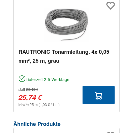
RAUTRONIC Tonarmleitung, 4x 0,05
mm², 25 m, grau
Lieferzeit 2-5 Werktage
statt
26,40 €
25,74 €
Inhalt:
25 m
(1,03 € / 1 m)
Produktgalerie überspringen
Ähnliche Produkte