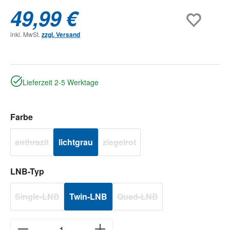
49,99 €
inkl. MwSt.
zzgl. Versand
Lieferzeit 2-5 Werktage
auswählen
Farbe
anthrazit
lichtgrau
ziegelrot
(Diese Option ist zurzeit nicht verfügbar.)
(Diese Option ist zurzeit nicht verfügba
auswählen
LNB-Typ
Single-LNB
Twin-LNB
Quad-LNB
(Diese Option ist zurzeit nicht verfügbar.)
(Diese Option ist zurzeit nicht v