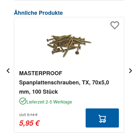
Produktgalerie überspringen
Ähnliche Produkte
MASTERPROOF
Spanplattenschrauben, TX, 70x5,0
mm, 100 Stück
Lieferzeit 2-5 Werktage
statt
6,14 €
5,95 €