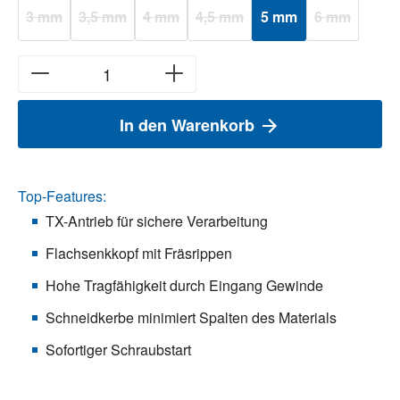
3 mm
3,5 mm
4 mm
4,5 mm
5 mm
6 mm
(Diese Option ist zurzeit nicht verfügbar.)
(Diese Option ist zurzeit nicht verfügbar.)
(Diese Option ist zurzeit nicht verfügbar.)
(Diese Option ist zurzeit nicht verfü
(Diese Option 
In den Warenkorb
Top-Features:
TX-Antrieb für sichere Verarbeitung
Flachsenkkopf mit Fräsrippen
Hohe Tragfähigkeit durch Eingang Gewinde
Schneidkerbe minimiert Spalten des Materials
Sofortiger Schraubstart