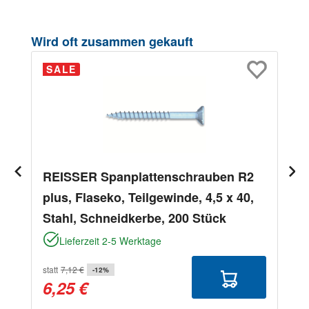
Produktgalerie überspringen
Wird oft zusammen gekauft
SALE
REISSER Spanplattenschrauben R2
plus, Flaseko, Teilgewinde, 4,5 x 40,
Stahl, Schneidkerbe, 200 Stück
Lieferzeit 2-5 Werktage
statt
7,12 €
-12%
6,25 €