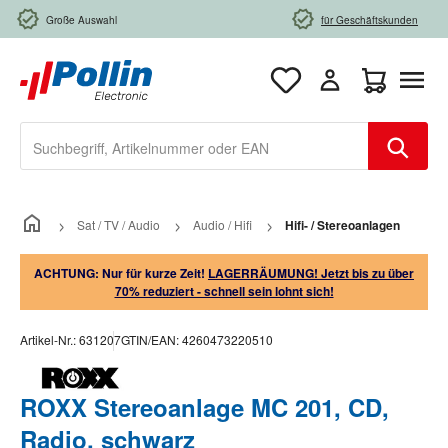
Zum Hauptinhalt springen
Große Auswahl
für Geschäftskunden
Warenkorb e
Sat / TV / Audio
Audio / Hifi
Hifi- / Stereoanlagen
ACHTUNG: Nur für kurze Zeit!
LAGERRÄUMUNG! Jetzt bis zu über
70% reduziert - schnell sein lohnt sich!
Artikel-Nr.:
631207
GTIN/EAN:
4260473220510
ROXX Stereoanlage MC 201, CD,
Radio, schwarz