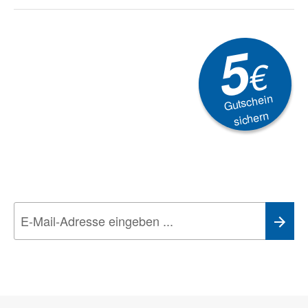
5
€
Gutschein
sichern
Newsletter
Aktionen, Rabatte &
Technik-Trends
Wir nehmen den
Datenschutz
sehr ernst. Alle Angaben verwenden wir nur
im Rahmen des Newsletters. Sie können sich jederzeit direkt vom
Newsletter abmelden.