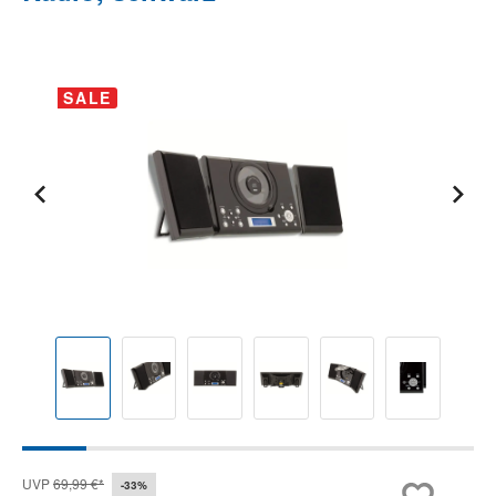
Bildergalerie überspringen
SALE
UVP
69,99 €*
-33%