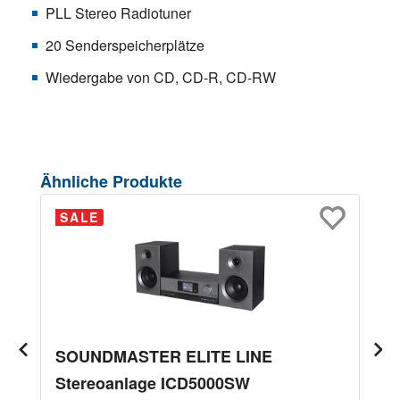
PLL Stereo Radiotuner
20 Senderspeicherplätze
Wiedergabe von CD, CD-R, CD-RW
Produktgalerie überspringen
Ähnliche Produkte
SALE
SOUNDMASTER ELITE LINE
Stereoanlage ICD5000SW