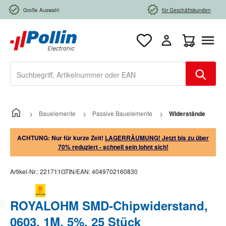
Zum Hauptinhalt springen
Große Auswahl
für Geschäftskunden
Warenkorb e
Bauelemente
Passive Bauelemente
Widerstände
ACHTUNG: Nur für kurze Zeit!
LAGERRÄUMUNG! Jetzt bis zu über
70% reduziert - schnell sein lohnt sich!
Artikel-Nr.:
221711
GTIN/EAN:
4049702160830
ROYALOHM SMD-Chipwiderstand,
0603, 1M, 5%, 25 Stück