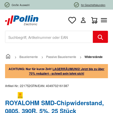
Zum Hauptinhalt springen
Große Auswahl
für Geschäftskunden
Warenkorb e
Bauelemente
Passive Bauelemente
Widerstände
ACHTUNG: Nur für kurze Zeit!
LAGERRÄUMUNG! Jetzt bis zu über
70% reduziert - schnell sein lohnt sich!
Artikel-Nr.:
221752
GTIN/EAN:
4049702161387
ROYALOHM SMD-Chipwiderstand,
0805, 390R, 5%, 25 Stück