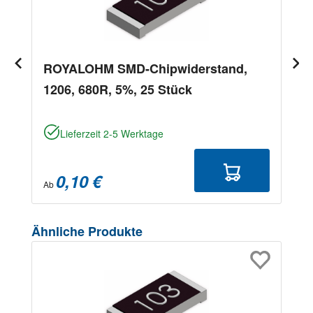
ROYALOHM SMD-Chipwiderstand,
1206, 680R, 5%, 25 Stück
Lieferzeit 2-5 Werktage
0,10 €
Ab
Produktgalerie überspringen
Ähnliche Produkte