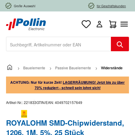
Zum Hauptinhalt springen
Große Auswahl
für Geschäftskunden
Warenkorb e
Bauelemente
Passive Bauelemente
Widerstände
ACHTUNG: Nur für kurze Zeit!
LAGERRÄUMUNG! Jetzt bis zu über
70% reduziert - schnell sein lohnt sich!
Artikel-Nr.:
221833
GTIN/EAN:
4049702157649
ROYALOHM SMD-Chipwiderstand,
1206, 1M, 5%, 25 Stück