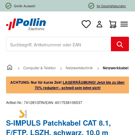
Zum Hauptinhalt springen
Große Auswahl
für Geschäftskunden
Warenkorb e
Computer & Telefon
Netzwerktechnik
Netzwerkkabel
ACHTUNG: Nur für kurze Zeit!
LAGERRÄUMUNG! Jetzt bis zu über
70% reduziert - schnell sein lohnt sich!
Artikel-Nr.:
741281
GTIN/EAN:
4017538106537
S-IMPULS Patchkabel CAT 8.1,
F/FTP, LSZH, schwarz, 10,0 m