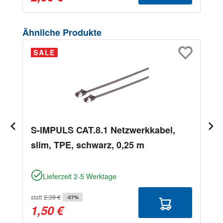
Produktgalerie überspringen
Ähnliche Produkte
SALE
S-IMPULS CAT.8.1 Netzwerkkabel,
slim, TPE, schwarz, 0,25 m
Lieferzeit 2-5 Werktage
statt
2,39 €
-37%
1,50 €