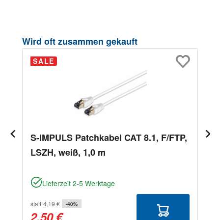
Produktgalerie überspringen
Wird oft zusammen gekauft
SALE
S-IMPULS Patchkabel CAT 8.1, F/FTP,
LSZH, weiß, 1,0 m
Lieferzeit 2-5 Werktage
statt
4,19 €
-40%
2,50 €