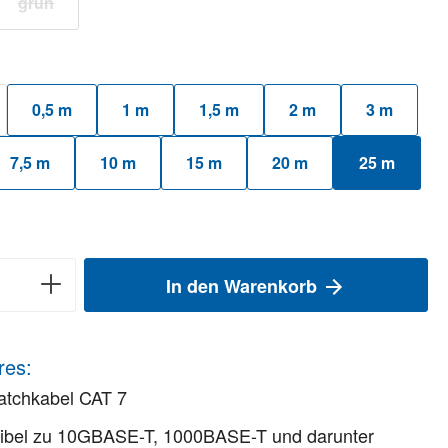
grün
(Diese Option ist zurzeit nicht verfügbar.)
auswählen
0,5 m
1 m
1,5 m
2 m
3 m
 Option ist zurzeit nicht verfügbar.)
7,5 m
10 m
15 m
20 m
25 m
Option ist zurzeit nicht verfügbar.)
In den Warenkorb
res:
atchkabel CAT 7
ibel zu 10GBASE-T, 1000BASE-T und darunter