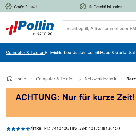
m Hauptinhalt springen
Zur Suche springen
Zur Hauptnavigation springen
Große Auswahl
für Geschäftskunden
Computer & Telefon
Entwicklerboards
Lichttechnik
Haus & Garten
Sat
Home
Computer & Telefon
Netzwerktechnik
Netz
ACHTUNG: Nur für kurze Zeit
Durchschnittliche Bewertung von 4.92 von 5 Sternen
Artikel-Nr.:
741040
GTIN/EAN:
4017538130150