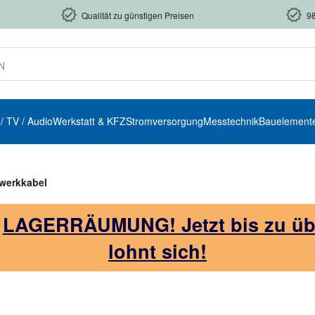
Qualität zu günstigen Preisen
9
 / TV / Audio
Werkstatt & KFZ
Stromversorgung
Messtechnik
Bauelement
werkkabel
!
LAGERRÄUMUNG! Jetzt bis zu über
lohnt sich!