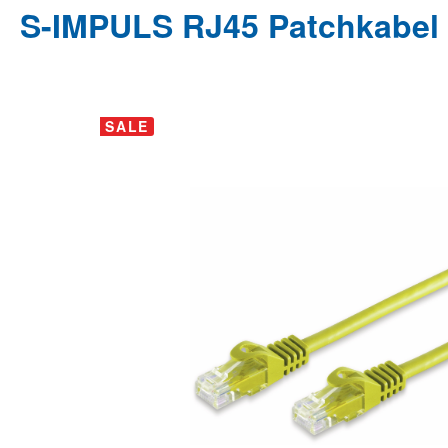
S-IMPULS RJ45 Patchkabel 
Bildergalerie überspringen
SALE