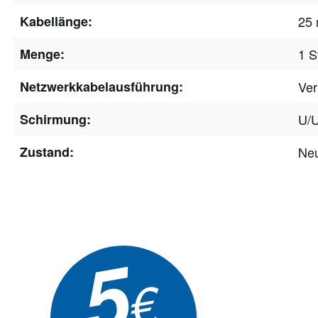
Kabellänge:
25
Menge:
1 S
Netzwerkkabelausführung:
Ver
Schirmung:
U/
Zustand:
Ne
Newsle
5
Akti
€
EXKLUSIVE