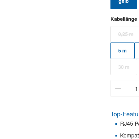
gelb
Kabellänge
0,25 m
(Diese
5 m
30 m
(Diese 
Top-Featu
RJ45 P
Kompat