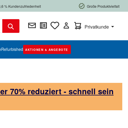
8,6 % Kundenzufriedenheit
Große Produktvielfalt
Warenkorb enthält 0 Posi
Privatkunde
e
Refurbished
AKTIONEN & ANGEBOTE
 70% reduziert - schnell sein