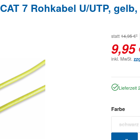
CAT 7 Rohkabel U/UTP, gelb,
statt
14,95 €*
9,95 
inkl. MwSt.
zz
Lieferzeit
auswä
Farbe
schwarz
(Dies