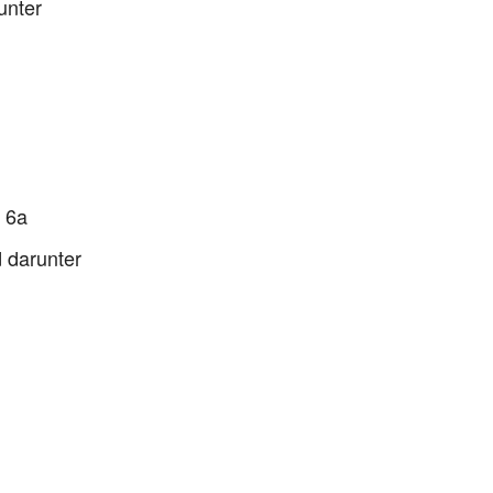
unter
 6a
 darunter