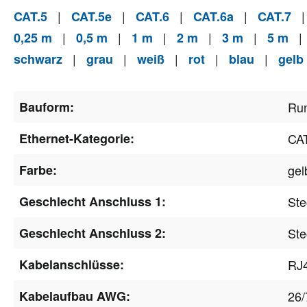
|
|
|
|
CAT.5
CAT.5e
CAT.6
CAT.6a
CAT.7
|
|
|
|
|
0,25 m
0,5 m
1 m
2 m
3 m
5 m
|
|
|
|
|
schwarz
grau
weiß
rot
blau
gelb
Bauform:
Ru
Ethernet-Kategorie:
CAT
Farbe:
gel
Geschlecht Anschluss 1:
Ste
Geschlecht Anschluss 2:
Ste
Kabelanschlüsse:
RJ4
Kabelaufbau AWG:
26/