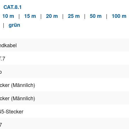
|
CAT.8.1
|
|
|
|
|
|
10 m
15 m
20 m
25 m
50 m
100 m
|
grün
ndkabel
.7
b
cker (Männlich)
cker (Männlich)
5-Stecker
7