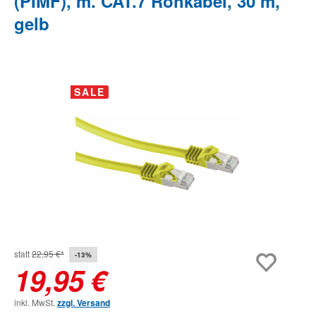
(PIMF), m. CAT.7 Rohkabel, 30 m,
gelb
Bildergalerie überspringen
SALE
statt
22,95 €*
-13%
19,95 €
inkl. MwSt.
zzgl. Versand