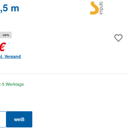
,5 m
-38%
€
gl. Versand
 2-5 Werktage
hlen
weiß