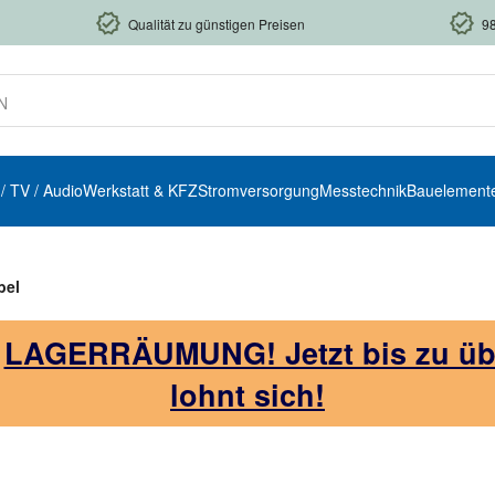
Qualität zu günstigen Preisen
9
 / TV / Audio
Werkstatt & KFZ
Stromversorgung
Messtechnik
Bauelement
bel
!
LAGERRÄUMUNG! Jetzt bis zu über
lohnt sich!