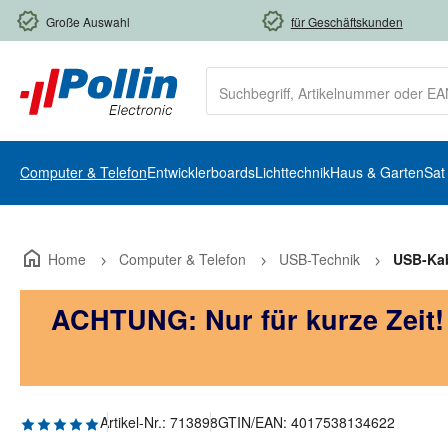
m Hauptinhalt springen
Zur Suche springen
Zur Hauptnavigation springen
Große Auswahl
für Geschäftskunden
Computer & Telefon
Entwicklerboards
Lichttechnik
Haus & Garten
Sat
Home
Computer & Telefon
USB-Technik
USB-Ka
ACHTUNG: Nur für kurze Zeit
Durchschnittliche Bewertung von 5 von 5 Sternen
Artikel-Nr.:
713898
GTIN/EAN:
4017538134622