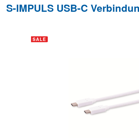
S-IMPULS USB-C Verbindung
Bildergalerie überspringen
SALE