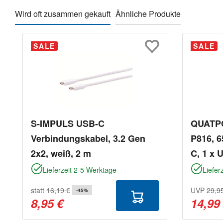
Wird oft zusammen gekauft
Ähnliche Produkte
Produktgalerie überspringen
SALE
SALE
S-IMPULS USB-C
QUATP
Verbindungskabel, 3.2 Gen
P816, 6
2x2, weiß, 2 m
C, 1 x 
Lieferzeit 2-5 Werktage
Liefer
statt
16,19 €
UVP
29,9
-45%
8,95 €
14,99