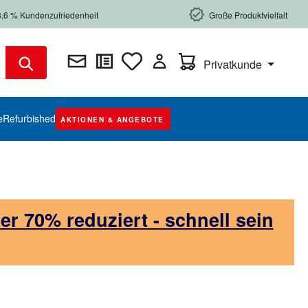
8,6 % Kundenzufriedenheit
Große Produktvielfalt
Warenkorb enthält 0 Posi
Privatkunde
e
Refurbished
AKTIONEN & ANGEBOTE
 70% reduziert - schnell sein