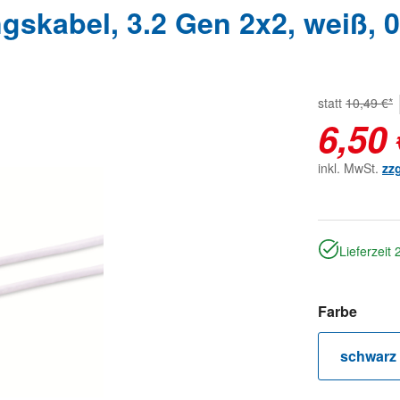
skabel, 3.2 Gen 2x2, weiß, 0
statt
10,49 €*
6,50 
inkl. MwSt.
zz
Lieferzeit
auswä
Farbe
schwarz