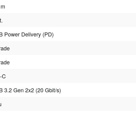
 m
t.
 Power Delivery (PD)
rade
rade
p-C
 3.2 Gen 2x2 (20 Gbit/s)
u