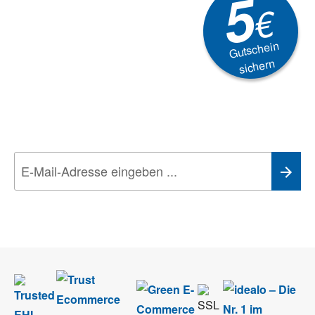
5
€
Gutschein
sichern
Newsletter
Aktionen, Rabatte &
Technik-Trends
Wir nehmen den
Datenschutz
sehr ernst. Alle Angaben verwenden wir nur
im Rahmen des Newsletters. Sie können sich jederzeit direkt vom
Newsletter abmelden.