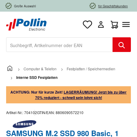
Zum Hauptinhalt springen
Große Auswahl
für Geschäftskunden
Warenkorb e
Computer & Telefon
Festplatten / Speichermedien
Interne SSD Festplatten
ACHTUNG: Nur für kurze Zeit!
LAGERRÄUMUNG! Jetzt bis zu über
70% reduziert - schnell sein lohnt sich!
Artikel-Nr.:
704102
GTIN/EAN:
8806090572210
SAMSUNG M.2 SSD 980 Basic, 1