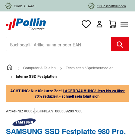
Zum Hauptinhalt springen
Große Auswahl
für Geschäftskunden
Warenkorb e
Computer & Telefon
Festplatten / Speichermedien
Interne SSD Festplatten
ACHTUNG: Nur für kurze Zeit!
LAGERRÄUMUNG! Jetzt bis zu über
70% reduziert - schnell sein lohnt sich!
Artikel-Nr.:
A00676
GTIN/EAN:
8806092837683
SAMSUNG SSD Festplatte 980 Pro,