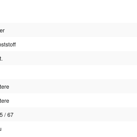
ber
ststoff
t.
tere
tere
5 / 67
u