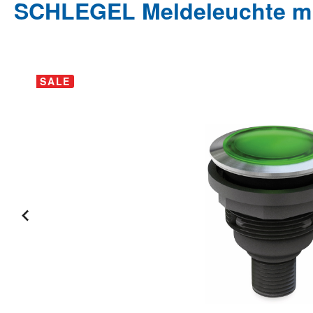
SCHLEGEL Meldeleuchte mi
Bildergalerie überspringen
SALE