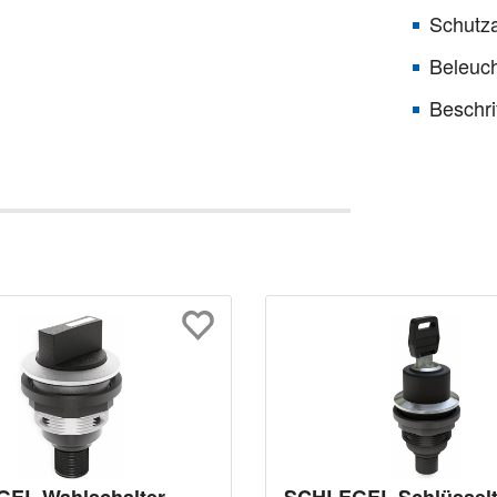
Schutza
Beleuch
Beschrif
EL Wahlschalter
SCHLEGEL Schlüsselt