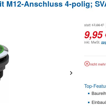
t M12-Anschluss 4-polig; S
statt
17,06 €*
9,95 
inkl. MwSt.
zz
nicht mehr 
Top-Featu
Baurei
Einbau