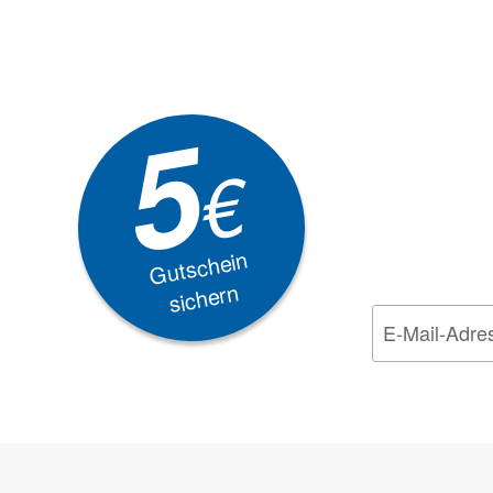
Newsle
5
Akti
€
EXKLUSIVE
Gutschein
sichern
Wir nehmen den
Da