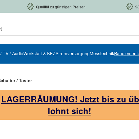
Qualität zu günstigen Preisen
9
 / TV / Audio
Werkstatt & KFZ
Stromversorgung
Messtechnik
Bauelement
chalter / Taster
!
LAGERRÄUMUNG! Jetzt bis zu über
lohnt sich!