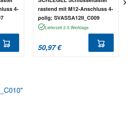
luss 4-
rastend mit M12-Anschluss 4-
07
polig; SVASSA12II_C009
Lieferzeit 2-5 Werktage
50,97 €
N_C010"