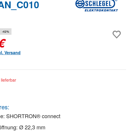
VAN_C010
-42%
€
gl. Versand
lieferbar
res:
he: SHORTRON® connect
öffnung: Ø 22,3 mm