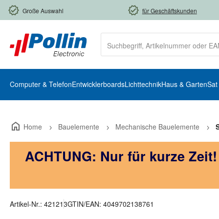
m Hauptinhalt springen
Zur Suche springen
Zur Hauptnavigation springen
Große Auswahl
für Geschäftskunden
Computer & Telefon
Entwicklerboards
Lichttechnik
Haus & Garten
Sat
Home
Bauelemente
Mechanische Bauelemente
S
ACHTUNG: Nur für kurze Zeit
Artikel-Nr.:
421213
GTIN/EAN:
4049702138761