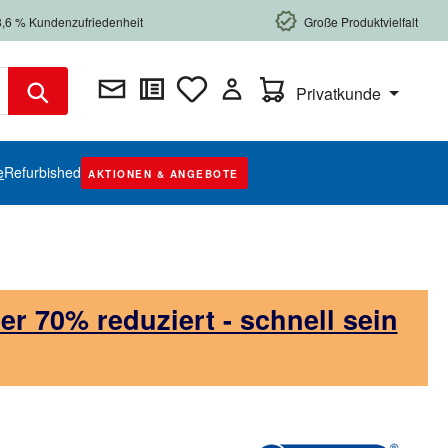
8,6 % Kundenzufriedenheit
Große Produktvielfalt
Warenkorb enthält 0 Posi
Privatkunde
e
Refurbished
AKTIONEN & ANGEBOTE
 70% reduziert - schnell sein