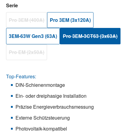
auswählen
Serie
Pro 3EM (400A)
Pro 3EM (3x120A)
(Diese Option ist zurzeit nicht verfügbar.)
3EM-63W Gen3 (63A)
Pro 3EM-3CT63 (3x63A)
(Diese Option ist zurzeit ni
Pro EM (2x50A)
(Diese Option ist zurzeit nicht verfügbar.)
Top-Features:
DIN-Schienenmontage
Ein- oder dreiphasige Installation
Präzise Energieverbrauchsmessung
Externe Schützsteuerung
Photovoltaik-kompatibel