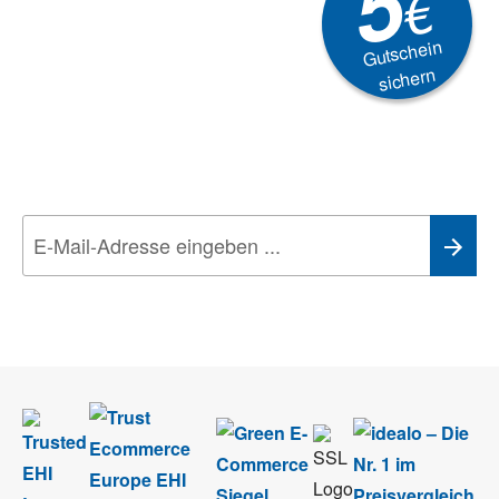
5
€
Gutschein
sichern
Newsletter
Aktionen, Rabatte &
Technik-Trends
Wir nehmen den
Datenschutz
sehr ernst. Alle Angaben verwenden wir nur
im Rahmen des Newsletters. Sie können sich jederzeit direkt vom
Newsletter abmelden.