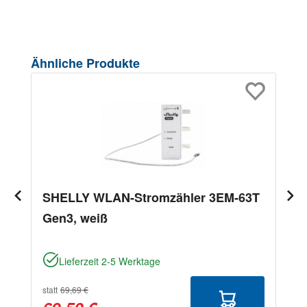
Produktgalerie überspringen
Ähnliche Produkte
SHELLY WLAN-Stromzähler 3EM-63T
Gen3, weiß
Lieferzeit 2-5 Werktage
statt
69,69 €