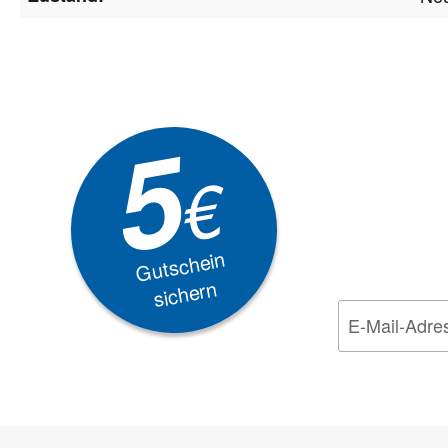
Newsle
5
Akti
€
EXKLUSIVE
Gutschein
sichern
Wir nehmen den
Da