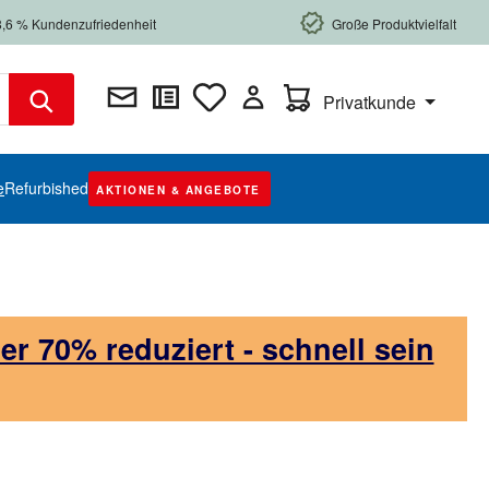
8,6 % Kundenzufriedenheit
Große Produktvielfalt
Warenkorb enthält 0 Posi
Privatkunde
e
Refurbished
AKTIONEN & ANGEBOTE
 70% reduziert - schnell sein