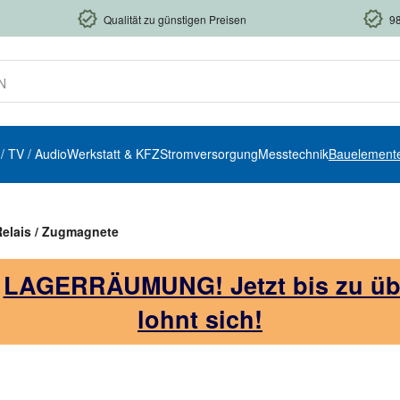
Qualität zu günstigen Preisen
9
 / TV / Audio
Werkstatt & KFZ
Stromversorgung
Messtechnik
Bauelement
Relais / Zugmagnete
!
LAGERRÄUMUNG! Jetzt bis zu über
lohnt sich!