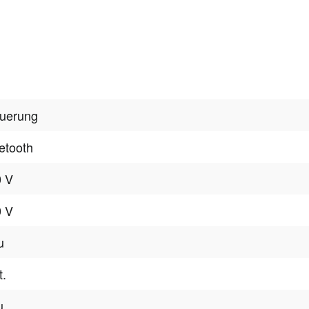
uerung
etooth
0 V
0 V
u
t.
u