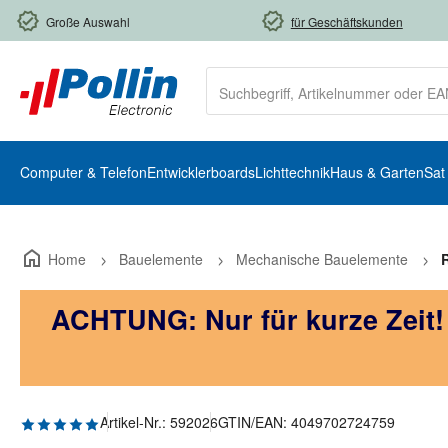
m Hauptinhalt springen
Zur Suche springen
Zur Hauptnavigation springen
Große Auswahl
für Geschäftskunden
Computer & Telefon
Entwicklerboards
Lichttechnik
Haus & Garten
Sat
Home
Bauelemente
Mechanische Bauelemente
ACHTUNG: Nur für kurze Zeit
Durchschnittliche Bewertung von 5 von 5 Sternen
Artikel-Nr.:
592026
GTIN/EAN:
4049702724759