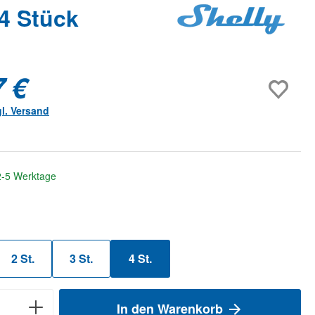
 4 Stück
7 €
gl. Versand
 2-5 Werktage
ählen
2 St.
3 St.
4 St.
In den Warenkorb