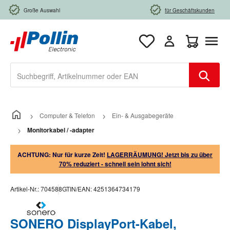
Zum Hauptinhalt springen
Große Auswahl
für Geschäftskunden
Warenkorb e
Computer & Telefon
Ein- & Ausgabegeräte
Monitorkabel / -adapter
ACHTUNG: Nur für kurze Zeit!
LAGERRÄUMUNG! Jetzt bis zu über
70% reduziert - schnell sein lohnt sich!
Artikel-Nr.:
704588
GTIN/EAN:
4251364734179
SONERO DisplayPort-Kabel,