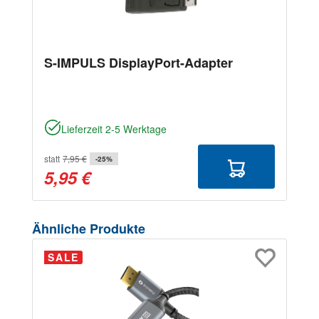
S-IMPULS DisplayPort-Adapter
Lieferzeit 2-5 Werktage
statt
7,95 €
-25%
5,95 €
Produktgalerie überspringen
Ähnliche Produkte
SALE