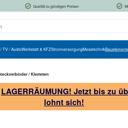
Qualität zu günstigen Preisen
9
 / TV / Audio
Werkstatt & KFZ
Stromversorgung
Messtechnik
Bauelement
Steckverbinder / Klemmen
!
LAGERRÄUMUNG! Jetzt bis zu über
lohnt sich!