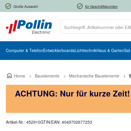
m Hauptinhalt springen
Zur Suche springen
Zur Hauptnavigation springen
Große Auswahl
für Geschäftskunden
Computer & Telefon
Entwicklerboards
Lichttechnik
Haus & Garten
Sat
Home
Bauelemente
Mechanische Bauelemente
ACHTUNG: Nur für kurze Zeit
Artikel-Nr.:
452910
GTIN/EAN:
4049702677253