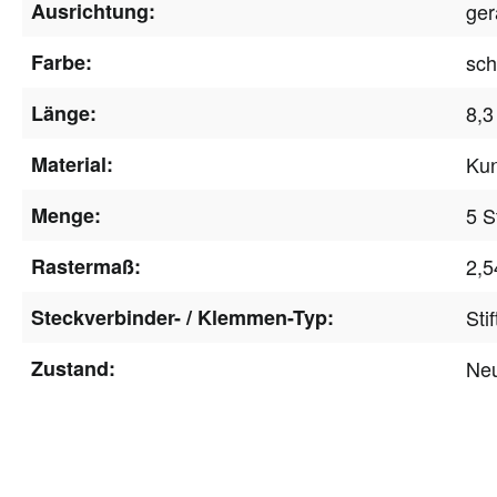
Ausrichtung:
ger
Farbe:
sc
Länge:
8,
Material:
Kun
Menge:
5 S
Rastermaß:
2,
Steckverbinder- / Klemmen-Typ:
Stif
Zustand:
Ne