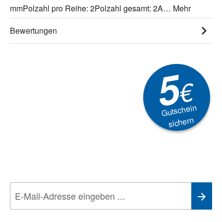
mmPolzahl pro Reihe: 2Polzahl gesamt: 2A…
Mehr
Bewertungen
5
€
Gutschein
sichern
Newsletter
Aktionen, Rabatte &
Technik-Trends
Wir nehmen den
Datenschutz
sehr ernst. Alle Angaben verwenden wir nur