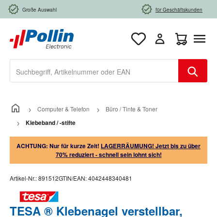
Zum Hauptinhalt springen
Große Auswahl
für Geschäftskunden
Warenkorb e
Computer & Telefon
Büro / Tinte & Toner
Klebeband / -stifte
ACHTUNG: Nur für kurze Zeit!
LAGERRÄUMUNG! Jetzt bis zu über
70% reduziert - schnell sein lohnt sich!
Artikel-Nr.:
891512
GTIN/EAN:
4042448340481
TESA ® Klebenagel verstellbar,