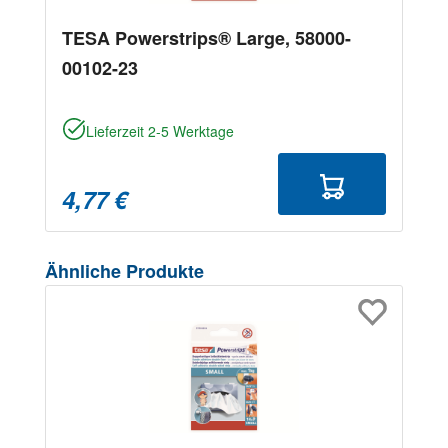
TESA Powerstrips® Large, 58000-
00102-23
Lieferzeit 2-5 Werktage
4,77 €
Produktgalerie überspringen
Ähnliche Produkte