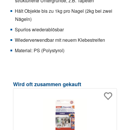
strukturierte Untergründe, z.B. Tapeten
Hält Objekte bis zu 1kg pro Nagel (2kg bei zwei
Nägeln)
Spurlos wiederablösbar
Wiederverwendbar mit neuem Klebestreifen
Material: PS (Polystyrol)
Produktgalerie überspringen
Wird oft zusammen gekauft