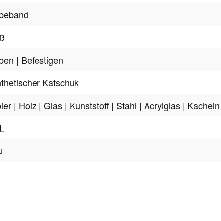
ebeband
iß
ben
| Befestigen
thetischer Katschuk
ier
| Holz
| Glas
| Kunststoff
| Stahl
| Acrylglas
| Kacheln
t.
u
tter