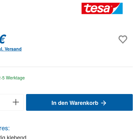
€
gl. Versand
 2-5 Werktage
In den Warenkorb
res:
tig klebend