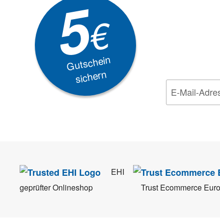
5
Akti
€
EXKLUSIVE
Gutschein
sichern
Wir nehmen den
Da
EHI
geprüfter Onlineshop
Trust Ecommerce Eur