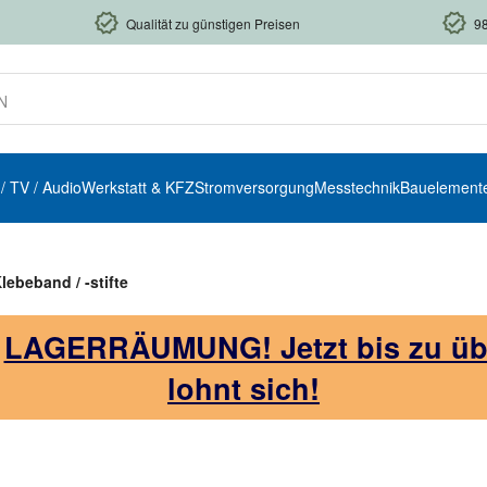
Qualität zu günstigen Preisen
9
 / TV / Audio
Werkstatt & KFZ
Stromversorgung
Messtechnik
Bauelement
lebeband / -stifte
!
LAGERRÄUMUNG! Jetzt bis zu über
lohnt sich!