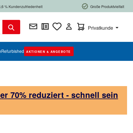
8,6 % Kundenzufriedenheit
Große Produktvielfalt
Warenkorb enthält 0 Posi
Privatkunde
e
Refurbished
AKTIONEN & ANGEBOTE
 70% reduziert - schnell sein