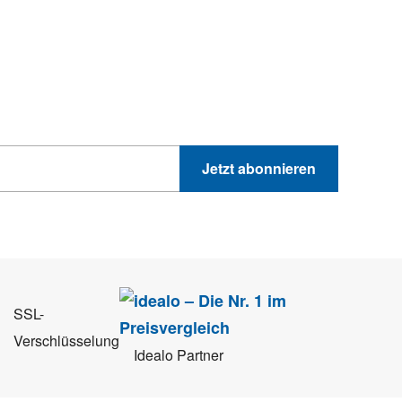
hnik-Trends
GEWINNSPIELE
PRODUKTNEWS UND VIELES MEHR
Jetzt abonnieren
 Sie können sich jederzeit direkt vom Newsletter abmelden.
SSL-
Verschlüsselung
Idealo Partner