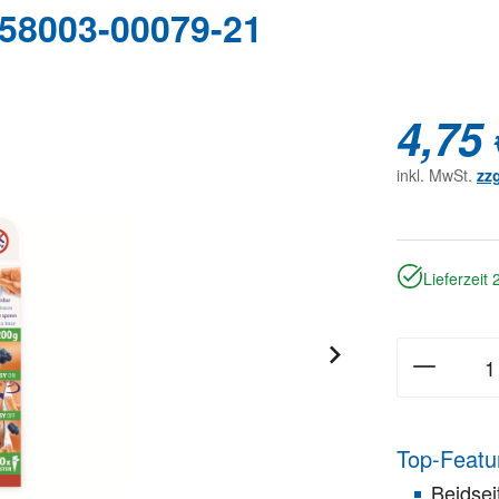
 58003-00079-21
4,75 
inkl. MwSt.
zz
Lieferzeit
Top-Featu
Beidsei