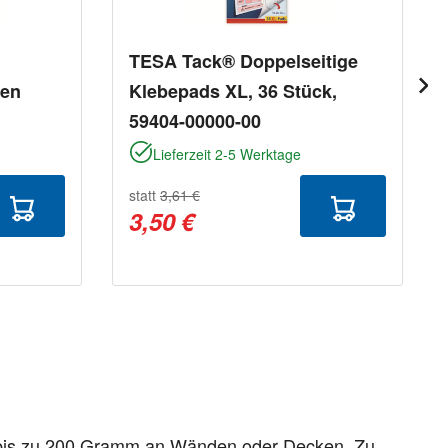
TESA Tack® Doppelseitige
ken
Klebepads XL, 36 Stück,
59404-00000-00
Lieferzeit 2-5 Werktage
statt
3,61 €
3,50 €
ht bis zu 200 Gramm an Wänden oder Decken. Zu