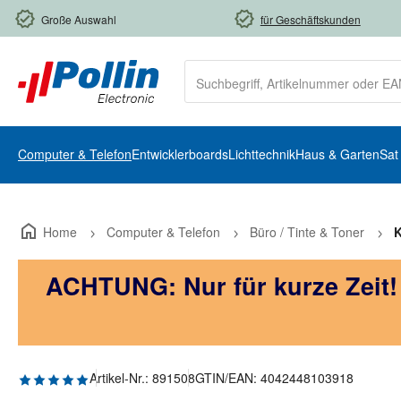
m Hauptinhalt springen
Zur Suche springen
Zur Hauptnavigation springen
Große Auswahl
für Geschäftskunden
Computer & Telefon
Entwicklerboards
Lichttechnik
Haus & Garten
Sat
Home
Computer & Telefon
Büro / Tinte & Toner
K
ACHTUNG: Nur für kurze Zeit
Durchschnittliche Bewertung von 5 von 5 Sternen
Artikel-Nr.:
891508
GTIN/EAN:
4042448103918