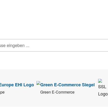
onen, Rabatte & Tec
 GUTSCHEINE & LIMITIERTE RABATTAKTIONEN
ATTRAKTIVE 
tenschutz
sehr ernst. Alle Angaben verwenden wir nur im Rahmen des Newsletters.
ope
Green E-Commerce