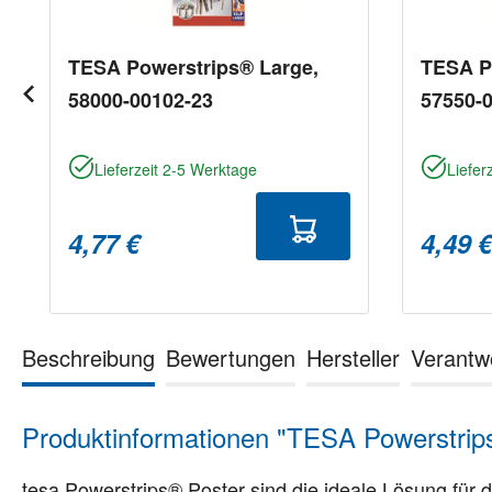
TESA Powerstrips® Large,
TESA P
58000-00102-23
57550-
Lieferzeit 2-5 Werktage
Liefer
4,77 €
4,49 
Beschreibung
Bewertungen
Hersteller
Verantw
Produktinformationen "TESA Powerstrip
tesa Powerstrips® Poster sind die ideale Lösung fü