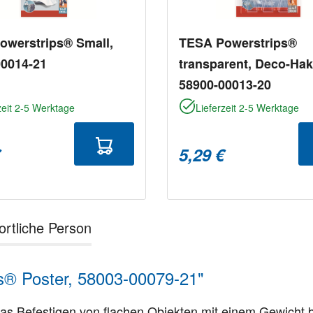
owerstrips® Small,
TESA Powerstrips®
00014-21
transparent, Deco-Ha
58900-00013-20
zeit 2-5 Werktage
Lieferzeit 2-5 Werktage
€
5,29 €
ortliche Person
s® Poster, 58003-00079-21"
r das Befestigen von flachen Objekten mit einem Gewic