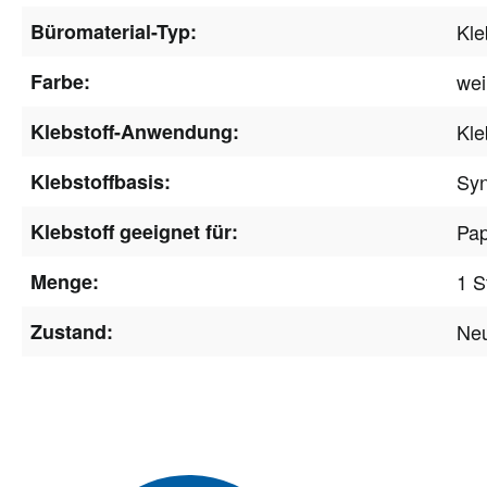
Büromaterial-Typ:
Kl
Farbe:
we
Klebstoff-Anwendung:
Kle
Klebstoffbasis:
Syn
Klebstoff geeignet für:
Pap
Menge:
1 S
Zustand:
Ne
Newsle