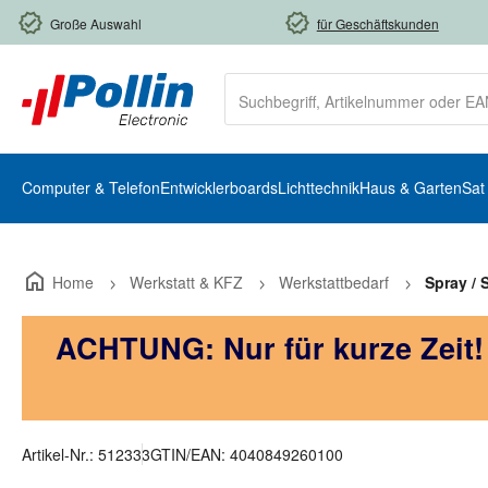
m Hauptinhalt springen
Zur Suche springen
Zur Hauptnavigation springen
Große Auswahl
für Geschäftskunden
Computer & Telefon
Entwicklerboards
Lichttechnik
Haus & Garten
Sat
Home
Werkstatt & KFZ
Werkstattbedarf
Spray / 
ACHTUNG: Nur für kurze Zeit
Artikel-Nr.:
512333
GTIN/EAN:
4040849260100