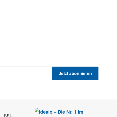
hnik-Trends
GEWINNSPIELE
PRODUKTNEWS UND VIELES MEHR
Jetzt abonnieren
 Sie können sich jederzeit direkt vom Newsletter abmelden.
SSL-