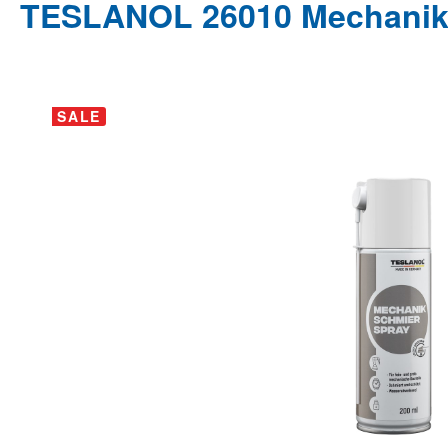
TESLANOL 26010 Mechaniks
Bildergalerie überspringen
SALE