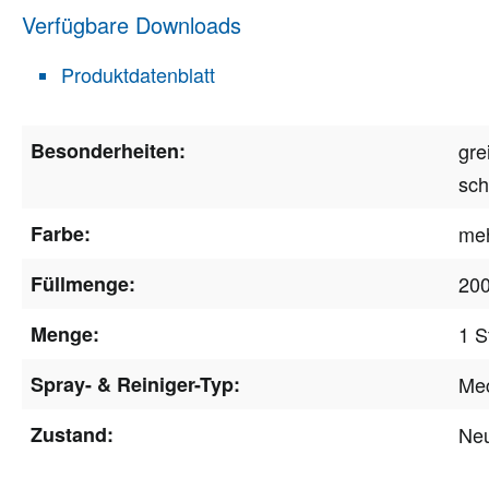
Verfügbare Downloads
Produktdatenblatt
Besonderheiten:
gre
sch
Farbe:
meh
Füllmenge:
200
Menge:
1 S
Spray- & Reiniger-Typ:
Mec
Zustand:
Ne