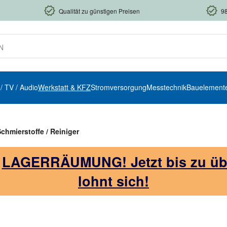
Qualität zu günstigen Preisen
9
 / TV / Audio
Werkstatt & KFZ
Stromversorgung
Messtechnik
Bauelement
Schmierstoffe / Reiniger
!
LAGERRÄUMUNG! Jetzt bis zu über
lohnt sich!