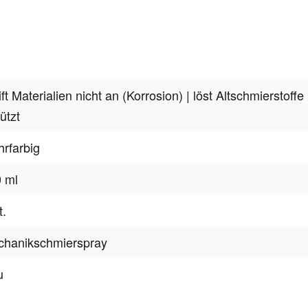
ift Materialien nicht an (Korrosion)
| löst Altschmierstoffe
ützt
rfarbig
 ml
t.
hanikschmierspray
u