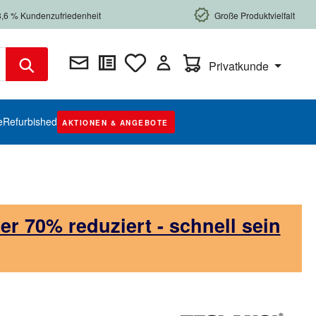
8,6 % Kundenzufriedenheit
Große Produktvielfalt
Warenkorb enthält 0 Posi
Privatkunde
e
Refurbished
AKTIONEN & ANGEBOTE
 70% reduziert - schnell sein