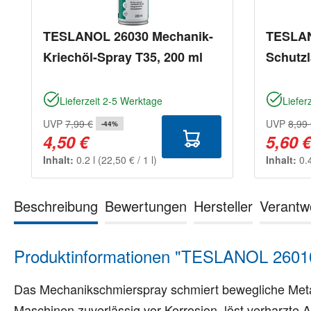
TESLANOL 26030 Mechanik-
TESLAN
Kriechöl-Spray T35, 200 ml
Schutzl
Lieferzeit 2-5 Werktage
Liefer
UVP
7,99 €
UVP
8,99
-44%
4,50 €
5,60 
Inhalt:
0.2 l
(22,50 € / 1 l)
Inhalt:
0.
Beschreibung
Bewertungen
Hersteller
Verantw
Produktinformationen "TESLANOL 26010
Das Mechanikschmierspray schmiert bewegliche Metal
Maschinen zuverlässig vor Korrosion, löst verharzte Al