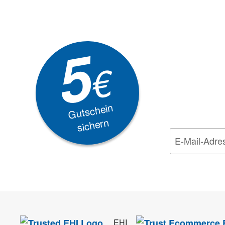
Newsle
5
Akti
€
EXKLUSIVE
Gutschein
sichern
Wir nehmen den
Da
EHI