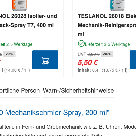
OL 26028 Isolier- und
TESLANOL 26018 Elek
ack-Spray T7, 400 ml
Mechanik-Reinigerspr
ml
zeit 2-5 Werktage
Lieferzeit 2-5 Werktage
 €
UVP
8,99 €
-38%
-39%
€
5,50 €
4 l
(14,00 € / 1 l)
Inhalt:
0.4 l
(13,75 € / 1 l)
ortliche Person
Warn-/Sicherheitshinweise
 Mechanikschmier-Spray, 200 ml"
lteile in Fein- und Grobmechanik wie z. B. Uhren, Mod
tschmierstoffe und lockert verrostete Teile.