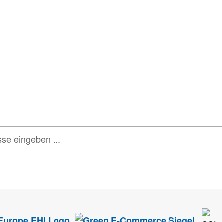
tter
onen, Rabatte & Tec
 GUTSCHEINE & LIMITIERTE RABATTAKTIONEN
ATTRAKTIVE 
tenschutz
sehr ernst. Alle Angaben verwenden wir nur im Rahmen des Newsletters.