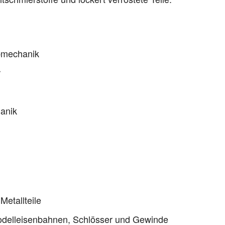
obmechanik
r
hanik
etallteile
odelleisenbahnen, Schlösser und Gewinde