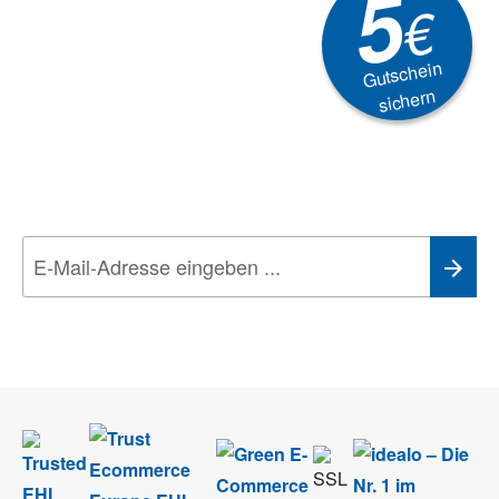
5
€
Gutschein
sichern
Newsletter
Aktionen, Rabatte &
Technik-Trends
Wir nehmen den
Datenschutz
sehr ernst. Alle Angaben verwenden wir nur
im Rahmen des Newsletters. Sie können sich jederzeit direkt vom
Newsletter abmelden.