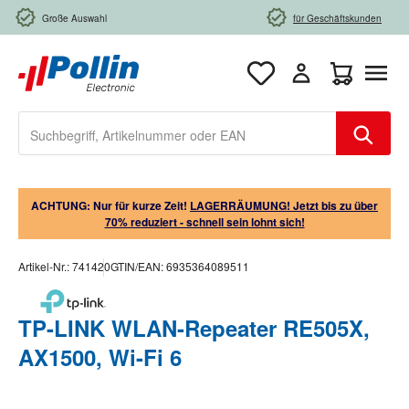
Zum Hauptinhalt springen
Große Auswahl
für Geschäftskunden
Warenkorb e
ACHTUNG: Nur für kurze Zeit!
LAGERRÄUMUNG! Jetzt bis zu über
70% reduziert - schnell sein lohnt sich!
Artikel-Nr.:
741420
GTIN/EAN:
6935364089511
TP-LINK WLAN-Repeater RE505X,
AX1500, Wi-Fi 6