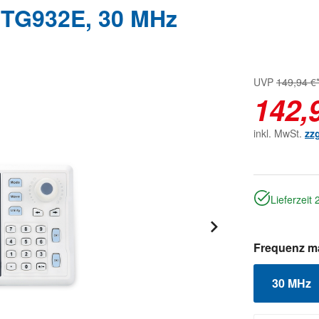
UTG932E, 30 MHz
UVP
149,94 €
142,
inkl. MwSt.
zz
Lieferzeit
Frequenz m
30 MHz