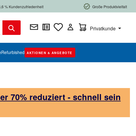
8,6 % Kundenzufriedenheit
Große Produktvielfalt
Warenkorb enthält 0 Posi
Privatkunde
e
Refurbished
AKTIONEN & ANGEBOTE
 70% reduziert - schnell sein