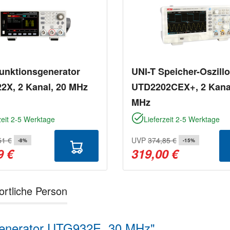
unktionsgenerator
UNI-T Speicher-Oszill
2X, 2 Kanal, 20 MHz
UTD2202CEX+, 2 Kanal
MHz
zeit 2-5 Werktage
Lieferzeit 2-5 Werktage
51 €
UVP
374,85 €
-8%
-15%
9 €
319,00 €
ortliche Person
sgenerator UTG932E, 30 MHz"