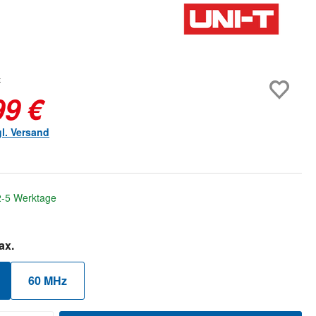
*
99 €
gl. Versand
 2-5 Werktage
auswählen
ax.
60 MHz