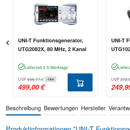
UNI-T Funktionsgenerator,
UNI-T F
UTG2082X, 80 MHz, 2 Kanal
UTG102
Lieferzeit 2-5 Werktage
Liefer
UVP
595,77 €
UVP
272,
-16%
499,00 €
249,9
Beschreibung
Bewertungen
Hersteller
Verantw
Produktinformationen "UNI-T Funktion