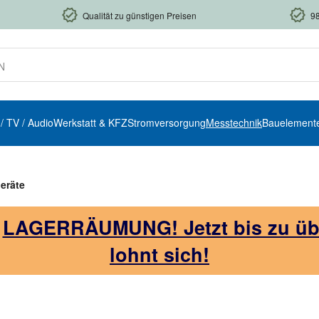
Qualität zu günstigen Preisen
9
 / TV / Audio
Werkstatt & KFZ
Stromversorgung
Messtechnik
Bauelement
eräte
!
LAGERRÄUMUNG! Jetzt bis zu über
lohnt sich!