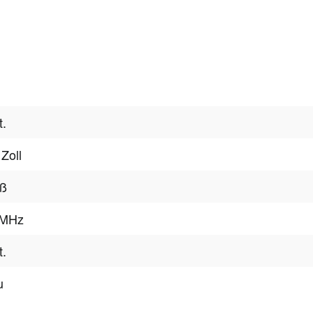
t.
 Zoll
iß
 MHz
t.
u