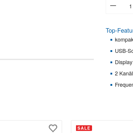
Top-Featu
kompak
USB-Sch
Display
2 Kanä
Frequen
SALE