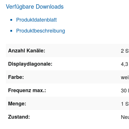
Verfügbare Downloads
Produktdatenblatt
Produktbeschreibung
Anzahl Kanäle:
2 S
Displaydiagonale:
4,3
Farbe:
we
Frequenz max.:
30
Menge:
1 S
Zustand:
Ne