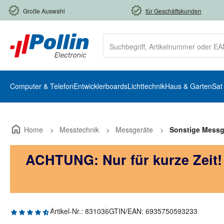
m Hauptinhalt springen
Zur Suche springen
Zur Hauptnavigation springen
Große Auswahl
für Geschäftskunden
Computer & Telefon
Entwicklerboards
Lichttechnik
Haus & Garten
Sat
Home
Messtechnik
Messgeräte
Sonstige Messg
ACHTUNG: Nur für kurze Zeit
Durchschnittliche Bewertung von 4.67 von 5 Sternen
Artikel-Nr.:
831036
GTIN/EAN:
6935750593233