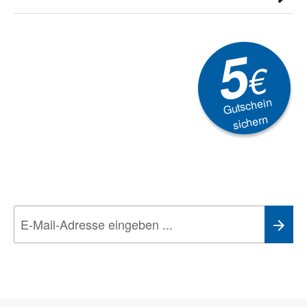
5
€
Gutschein
sichern
Newsletter
Aktionen, Rabatte &
Technik-Trends
Wir nehmen den
Datenschutz
sehr ernst. Alle Angaben verwenden wir nur
im Rahmen des Newsletters. Sie können sich jederzeit direkt vom
Newsletter abmelden.