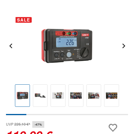
Bildergalerie überspringen
SALE
UVP
226,10 €*
-47%