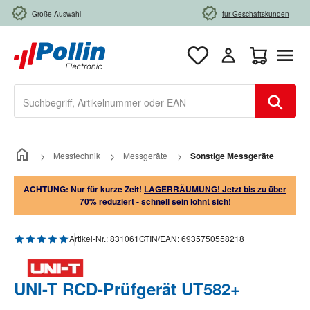
Zum Hauptinhalt springen
Große Auswahl
für Geschäftskunden
Warenkorb e
Messtechnik
Messgeräte
Sonstige Messgeräte
ACHTUNG: Nur für kurze Zeit!
LAGERRÄUMUNG! Jetzt bis zu über
70% reduziert - schnell sein lohnt sich!
Durchschnittliche Bewertung von 5 von 5 Sternen
Artikel-Nr.:
831061
GTIN/EAN:
6935750558218
UNI-T RCD-Prüfgerät UT582+