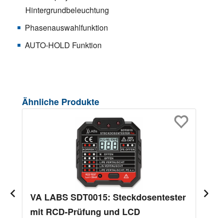
Hintergrundbeleuchtung
Phasenauswahlfunktion
AUTO-HOLD Funktion
Produktgalerie überspringen
Ähnliche Produkte
VA LABS SDT0015: Steckdosentester
mit RCD-Prüfung und LCD