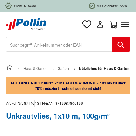
Zum Hauptinhalt springen
Große Auswahl
für Geschäftskunden
Warenkorb e
Haus & Garten
Garten
Nützliches für Haus & Garten
ACHTUNG: Nur für kurze Zeit!
LAGERRÄUMUNG! Jetzt bis zu über
70% reduziert - schnell sein lohnt sich!
Artikel-Nr.:
871461
GTIN/EAN:
8719987805196
Unkrautvlies, 1x10 m, 100g/m²