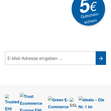
5
€
Gutschein
sichern
Newsletter
Aktionen, Rabatte &
Technik-Trends
Wir nehmen den
Datenschutz
sehr ernst. Alle Angaben verwenden wir nur
im Rahmen des Newsletters. Sie können sich jederzeit direkt vom
Newsletter abmelden.