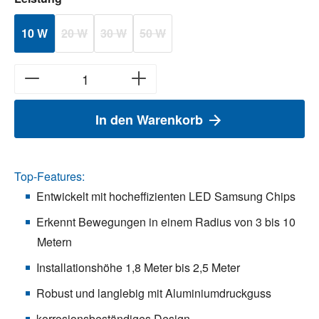
10 W
20 W
30 W
50 W
(Diese Option ist zurzeit nicht verfügbar.)
(Diese Option ist zurzeit nicht verfügbar.)
(Diese Option ist zurzeit nicht verfügbar.)
In den Warenkorb
Top-Features:
Entwickelt mit hocheffizienten LED Samsung Chips
Erkennt Bewegungen in einem Radius von 3 bis 10
Metern
Installationshöhe 1,8 Meter bis 2,5 Meter
Robust und langlebig mit Aluminiumdruckguss
korrosionsbeständiges Design