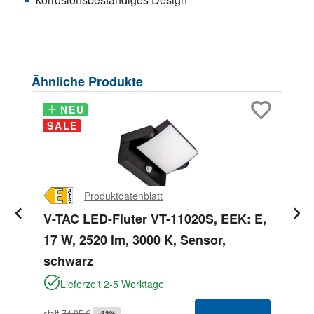
Produktgalerie überspringen
Ähnliche Produkte
NEU
NEU
SALE
Produktdatenblatt
V-TAC LED-Fluter VT-11020S, EEK: E,
17 W, 2520 lm, 3000 K, Sensor,
schwarz
Lieferzeit 2-5 Werktage
statt
74,95 €
-33%