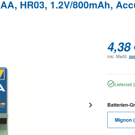
AA, HR03, 1.2V/800mAh, Acc
4,38 
inkl. MwSt.
zz
Lieferzeit
Batterien-G
Mignon 