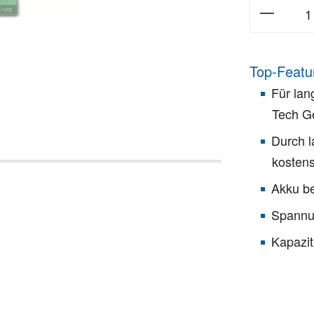
Top-Featu
Für lan
Tech G
Durch l
kosten
Akku be
Spannu
Kapazit