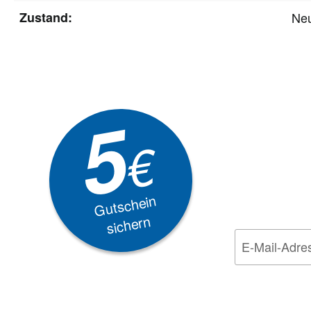
Zustand:
Ne
Newsle
5
Akti
€
EXKLUSIVE
Gutschein
sichern
Wir nehmen den
Da