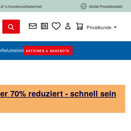
8,6 % Kundenzufriedenheit
Große Produktvielfalt
Warenkorb enthält 0 Posi
Privatkunde
e
Refurbished
AKTIONEN & ANGEBOTE
 70% reduziert - schnell sein