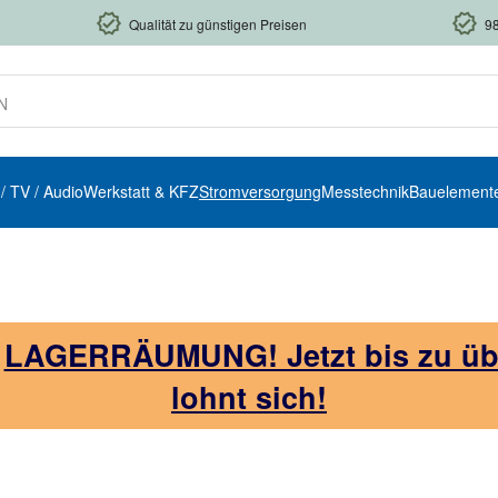
Qualität zu günstigen Preisen
9
 / TV / Audio
Werkstatt & KFZ
Stromversorgung
Messtechnik
Bauelement
!
LAGERRÄUMUNG! Jetzt bis zu über
lohnt sich!