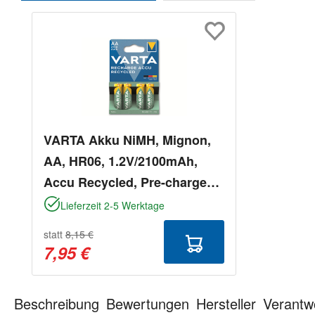
Produktgalerie überspringen
VARTA Akku NiMH, Mignon,
AA, HR06, 1.2V/2100mAh,
Accu Recycled, Pre-charged,
4er Pack
Lieferzeit 2-5 Werktage
statt
8,15 €
7,95 €
Beschreibung
Bewertungen
Hersteller
Verantw