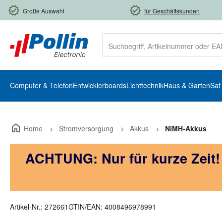
m Hauptinhalt springen
Zur Suche springen
Zur Hauptnavigation springen
Große Auswahl
für Geschäftskunden
Computer & Telefon
Entwicklerboards
Lichttechnik
Haus & Garten
Sat
Home
Stromversorgung
Akkus
NiMH-Akkus
ACHTUNG: Nur für kurze Zeit
Artikel-Nr.:
272661
GTIN/EAN:
4008496978991