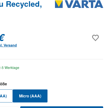
u Recycled,
€
gl. Versand
 2-5 Werktage
auswählen
röße
(AA)
Micro (AAA)