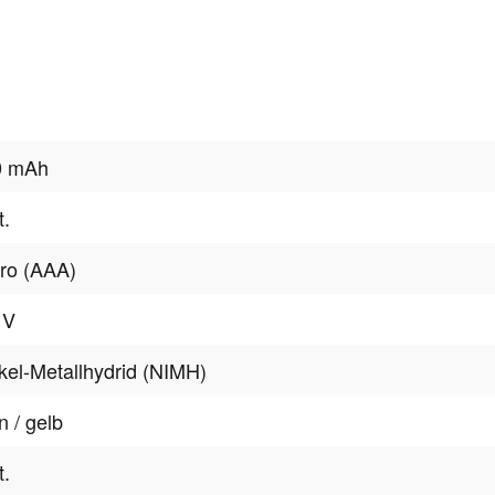
0 mAh
t.
ro (AAA)
 V
kel-Metallhydrid (NIMH)
n / gelb
t.