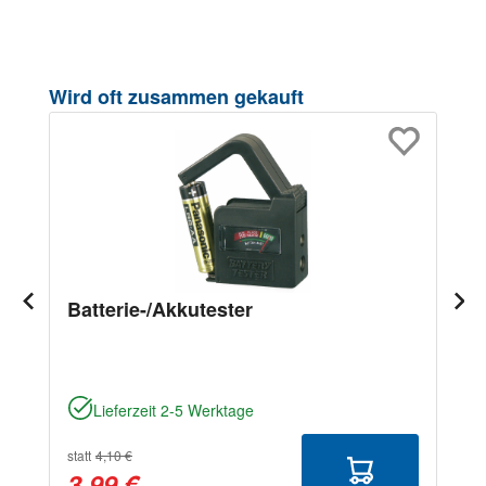
Produktgalerie überspringen
Wird oft zusammen gekauft
Batterie-/Akkutester
Lieferzeit 2-5 Werktage
statt
4,10 €
3,99 €