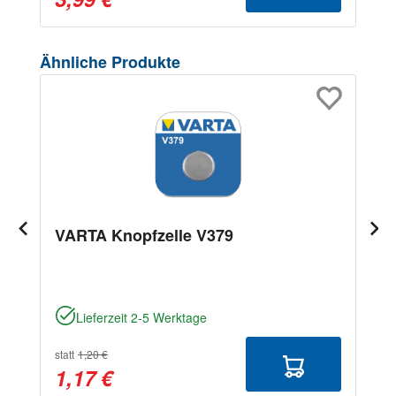
Produktgalerie überspringen
Ähnliche Produkte
VARTA Knopfzelle V379
Lieferzeit 2-5 Werktage
statt
1,20 €
1,17 €